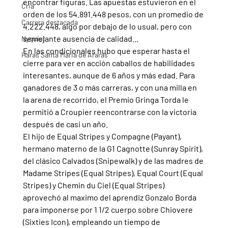
encontrar figuras. Las apuestas estuvieron en el 
Cria
orden de los 54.891.448 pesos, con un promedio de 
Carrera destacada
4.222.448, algo por debajo de lo usual, pero con 
semejante ausencia de calidad...
Nyquist
En las condicionales hubo que esperar hasta el 
Haras Santa Maria de Araras
cierre para ver en acción caballos de habilidades 
interesantes, aunque de 6 años y más edad. Para 
ganadores de 3 o más carreras, y con una milla en 
la arena de recorrido, el Premio Gringa Torda le 
permitió a Croupier reencontrarse con la victoria 
después de casi un año.
El hijo de Equal Stripes y Compagne (Payant), 
hermano materno de la G1 Cagnotte (Sunray Spirit), 
del clásico Calvados (Snipewalk) y de las madres de 
Madame Stripes (Equal Stripes), Equal Court (Equal 
Stripes) y Chemin du Ciel (Equal Stripes) 
aprovechó al maximo del aprendiz Gonzalo Borda 
para imponerse por 1 1/2 cuerpo sobre Chiovere 
(Sixties Icon), empleando un tiempo de 