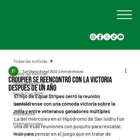
Todas las noticias
Turf Diario
8 sept 2022
2 min de lectura
Todas las noticias
Croupier se reencontró con la victoria
Últimas Noticias
después de un año
Saudi Cup 2025
El hijo de Equal Stripes cerró la reunión 
sanisidrense con una cómoda victoria sobre la 
Carreras
milla y entre veteranos ganadores múltiples
Bloodstock
La del miércoles en el Hipódromo de San Isidro fue 
Internacionales
una de esas reuniones con poquito para rescatar, 
más para pensar en el juego que en tratar de 
Nacionales