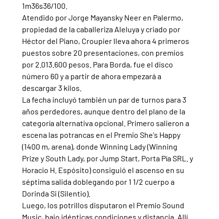
1m36s36/100.
Atendido por Jorge Mayansky Neer en Palermo, 
propiedad de la caballeriza Aleluya y criado por 
Héctor del Piano, Croupier lleva ahora 4 primeros 
puestos sobre 20 presentaciones, con premios 
por 2.013.600 pesos. Para Borda, fue el disco 
número 60 y a partir de ahora empezará a 
descargar 3 kilos.
La fecha incluyó también un par de turnos para 3 
años perdedores, aunque dentro del plano de la 
categoría alternativa opcional. Primero salieron a 
escena las potrancas en el Premio She's Happy 
(1400 m, arena), donde Winning Lady (Winning 
Prize y South Lady, por Jump Start, Porta Pía SRL. y 
Horacio H. Espósito) consiguió el ascenso en su 
séptima salida doblegando por 1 1/2 cuerpo a 
Dorinda Si (Silentio).
Luego, los potrillos disputaron el Premio Sound 
Music, bajo idénticas condiciones y distancia. Allí 