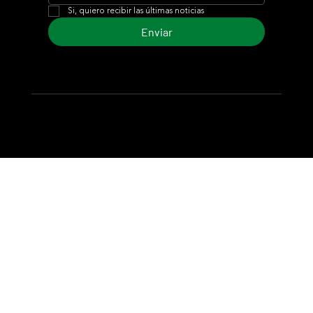
Si, quiero recibir las últimas noticias
Enviar
© 2024 Turf Diario
Desarrollado por Estudio CKS - Comunicación,
Marketing & Diseño