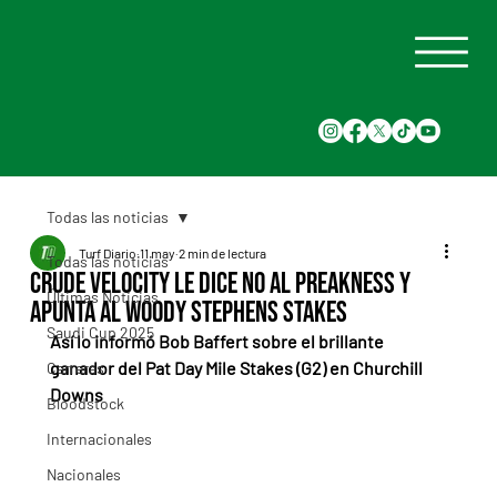
Todas las noticias
Turf Diario
11 may
2 min de lectura
Todas las noticias
Crude Velocity le dice no al Preakness y
Últimas Noticias
apunta al Woody Stephens Stakes
Saudi Cup 2025
Así lo informó Bob Baffert sobre el brillante 
ganador del Pat Day Mile Stakes (G2) en Churchill 
Carreras
Downs
Bloodstock
Internacionales
Nacionales