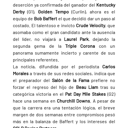
deserción ya confirmada del ganador del 
Kentucky 
Derby 
(G1), 
Golden Tempo 
(Curlin), ahora es el 
equipo de 
Bob Baffert 
el que decidió dar un paso al 
costado. El talentoso e invicto 
Crude Velocity
, que 
asomaba como el gran candidato ante la ausencia 
del líder, no viajará a 
Laurel Park
, dejando la 
segunda gema de la 
Triple Corona 
con un 
panorama sumamente incierto y carente de sus 
principales referentes.
La noticia, difundida por el periodista 
Carlos 
Morales 
a través de sus redes sociales, indica que 
el preparador del 
Salón de la Fama 
prefiere no 
forzar el regreso del hijo de 
Beau Liam 
tras su 
categórica victoria en el 
Pat Day Mile Stakes 
(G2) 
hace una semana en 
Churchill Downs
. A pesar de 
que la carrera era una tentación lógica, el breve 
margen de dos semanas entre compromisos pesó 
más en la balanza de Baffert y los intereses del 