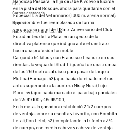
Handicap Pescara, la hija de J be K volvió a lucirse 
Cria
en la pista del Bosque, ahora para quedarse con el 
Carrera destacada
Especial Día del Veterinario (1000 m, arena normal), 
cuyo nombre fue reemplazado de forma 
Nyquist
vergonzosa por el de 118mo. Aniversario del Club 
Haras Santa Maria de Araras
Estudiantes de La Plata, en un gesto de la 
directiva platense que indigna ante el destrato 
hacia una profesión tan noble.
Cargando 54 kilos y con Francisco Leandro en sus 
riendas, la yegua del Stud Trigueña fue una tromba 
de los 250 metros al disco para pasar de largo a 
Plotina (Homage, 52), que había dominado metros 
antes superando a la puntera Missy Mora (Lujo 
Moro, 54), que había marcado el paso bajo parciales 
de 23s61/100 y 46s99/100.
En la meta, la ganadora estableció 2 1/2 cuerpos 
de ventaja sobre su escolta y favorita, con Bombita 
Letal (Don Letal, 52) completando la trifecta a 3/4 
de cuerpo, con media cabeza y cabeza de ventaja 