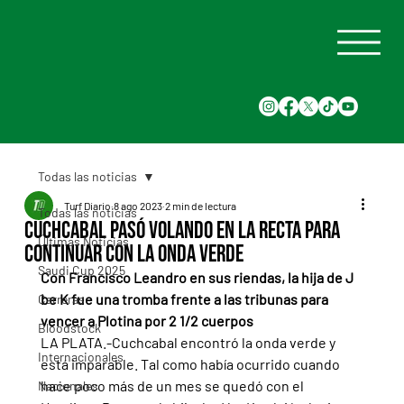
Todas las noticias
Turf Diario
8 ago 2023
2 min de lectura
Todas las noticias
Cuchcabal pasó volando en la recta para
Últimas Noticias
continuar con la onda verde
Saudi Cup 2025
Con Francisco Leandro en sus riendas, la hija de J 
be K fue una tromba frente a las tribunas para 
Carreras
vencer a Plotina por 2 1/2 cuerpos
Bloodstock
LA PLATA.-Cuchcabal encontró la onda verde y 
Internacionales
está imparable. Tal como había ocurrido cuando 
hace poco más de un mes se quedó con el 
Nacionales