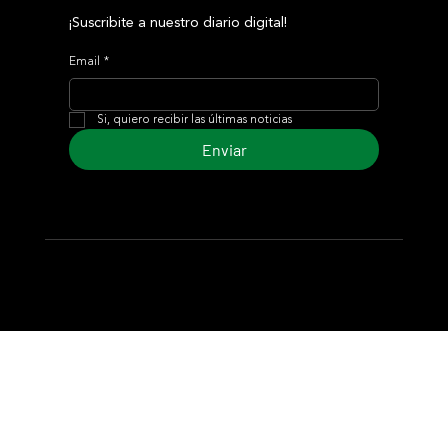
¡Suscribite a nuestro diario digital!
Email
*
Si, quiero recibir las últimas noticias
Enviar
© 2024 Turf Diario
Desarrollado por Estudio CKS - Comunicación,
Marketing & Diseño