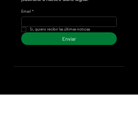
Email
*
Si, quiero recibir las últimas noticias
Enviar
© 2024 Turf Diario
Desarrollado por Estudio CKS - Comunicación,
Marketing & Diseño