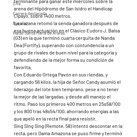
terminante para ganar este miércoles sobre la 
Cria
arena del Hipódromo de San Isidro el Handicap 
Carrera destacada
Cipayo, sobre 1400 metros.
La alazana retomó la senda ganadora después de 
Nyquist
esa buena actuación en el Clásico Eudoro J. Balsa 
Haras Santa Maria de Araras
(G3) en la que terminó cuarta cerquita de Nanda 
Dea (Fortify), superando con contundencia a un 
grupo de rivales de buen nivel para la categoría y 
defendiendo de la mejor forma su condición de 
favorita.
Con Eduardo Ortega Pavón en sus riendas, y 
cargando 56 kilos, la hija de Señor Candy asumió el 
liderazgo del lote bien temprano, pese a no tener 
la mejor de las largadas, y desde allí manejo el 
ritmo. Pasó los primeros 400 metros en 25s58/100 
y los 800 tras 48s54/100, ahorrando energías a las 
que apeló en la recta final para resistir.
Sing Sing Sing (Remote, 58) intentó descontar en la 
recta, pero Dama Amazona se puso firme y terminó 