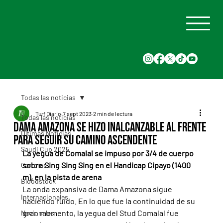
Todas las noticias
Turf Diario
7 sept 2023
2 min de lectura
Todas las noticias
Dama Amazona se hizo inalcanzable al frente
Últimas Noticias
para seguir su camino ascendente
Saudi Cup 2025
La yegua de Comalal se impuso por 3/4 de cuerpo 
sobre Sing Sing Sing en el Handicap Cipayo (1400 
Carreras
m), en la pista de arena
Bloodstock
La onda expansiva de Dama Amazona sigue 
Internacionales
haciendo ruido. En lo que fue la continuidad de su 
gran momento, la yegua del Stud Comalal fue 
Nacionales