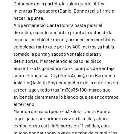
Golpeada en la partida, la zaina quedó última 
mientras Tropeadora (Daniel Bonne) salía firme a 
hacer la punta.
Allí permaneció Canta Bonita hasta pisar el 
derecho, cuando encontró pronto la mitad de la 
cancha, cambió de mano y arrancó con muchísima 
velocidad, tanto que por los 400 metros ya había 
tomado la punta y sacado ventajas claras y 
definitorias. Manteniendo el paso, el disco 
encontró a la ganadora con 4 cuerpos de ventaja 
sobre Saragossa City (Seek Again), con Baronesa 
Asiática (Asiatic Boy), compañera de la anterior, en 
tercer lugar, todo tras 1m38s33/100, marca que 
evicencia claramente lo blando que se encontraba 
el terreno.
Menuda de físico (pesó 433 kilos), Canta Bonita 
logró ganar por primera vez en la milla y ahora 
exhibe en su cartilla 5 lauros en 11 salidas, con 
mucho por dar todavía ya que acaba de cumplir los 