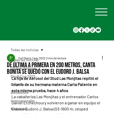
Todas las noticias
Turf Diario
1 ago 2022
2 min de lectura
Todas las noticias
De última a primera en 200 metros, Canta
Últimas Noticias
Bonita se quedó con el Eudoro J. Balsa
Saudi Cup 2025
La hija de Aerosol del Stud Las Monjitas repitió el 
triunfo de su hermana materna Carta Patente en 
Carreras
esta misma prueba, hace 4 años
Bloodstock
La caballeriza Las Monjitas y el entrenador Carlos 
Internacionales
Daniel Etchechoury volvieron a ganar en equipo el 
Clásico Eudoro J. Balsa (G3-1600 m, césped 
Nacionales