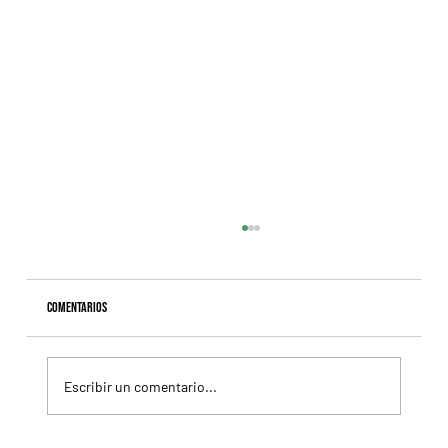
Comentarios
Escribir un comentario...
Naimabad va por el Handicap Wally, en San Isidro