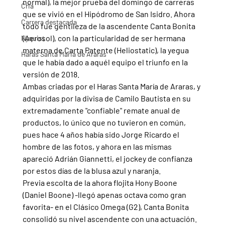
normal), la mejor prueba del domingo de carreras 
Cria
que se vivió en el Hipódromo de San Isidro. Ahora 
Carrera destacada
todo fue gentileza de la ascendente Canta Bonita 
(Aerosol), con la particularidad de ser hermana 
Nyquist
materna de Carta Patente (Heliostatic), la yegua 
Haras Santa Maria de Araras
que le había dado a aquél equipo el triunfo en la 
versión de 2018.
Ambas criadas por el Haras Santa María de Araras, y 
adquiridas por la divisa de Camilo Bautista en su 
extremadamente "confiable" remate anual de 
productos, lo único que no tuvieron en común, 
pues hace 4 años había sido Jorge Ricardo el 
hombre de las fotos, y ahora en las mismas 
apareció Adrián Giannetti, el jockey de confianza 
por estos días de la blusa azul y naranja.
Previa escolta de la ahora flojita Hony Boone 
(Daniel Boone) -llegó apenas octava como gran 
favorita- en el Clásico Omega (G2), Canta Bonita 
consolidó su nivel ascendente con una actuación. 