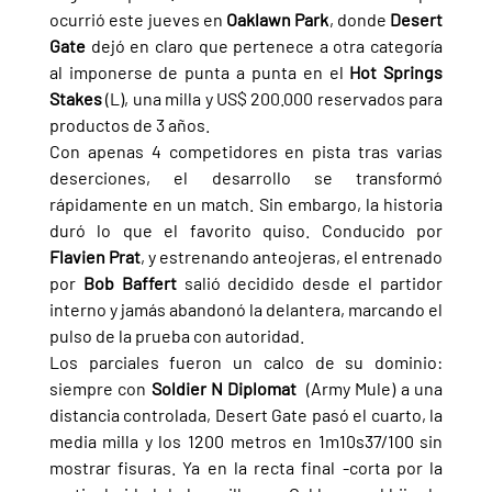
ocurrió este jueves en 
Oaklawn Park
, donde 
Desert 
Gate 
dejó en claro que pertenece a otra categoría 
al imponerse de punta a punta en el 
Hot Springs 
Stakes 
(L), una milla y US$ 200.000 reservados para 
productos de 3 años.
Con apenas 4 competidores en pista tras varias 
deserciones, el desarrollo se transformó 
rápidamente en un match. Sin embargo, la historia 
duró lo que el favorito quiso. Conducido por 
Flavien Prat
, y estrenando anteojeras, el entrenado 
por 
Bob Baffert 
salió decidido desde el partidor 
interno y jamás abandonó la delantera, marcando el 
pulso de la prueba con autoridad.
Los parciales fueron un calco de su dominio: 
siempre con 
Soldier N Diplomat  
(Army Mule) a una 
distancia controlada, Desert Gate pasó el cuarto, la 
media milla y los 1200 metros en 1m10s37/100 sin 
mostrar fisuras. Ya en la recta final -corta por la 