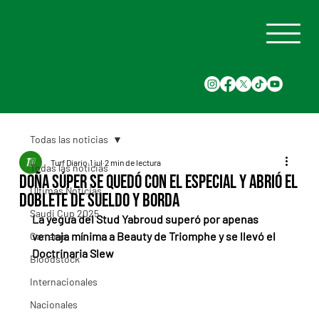
Todas las noticias
Turf Diario
1 jul
2 min de lectura
Todas las noticias
Doña Súper se quedó con el especial y abrió el
Últimas Noticias
doblete de Sueldo y Borda
Saudi Cup 2025
La yegua del Stud Yabroud superó por apenas 
ventaja mínima a Beauty de Triomphe y se llevó el 
Carreras
Doctrinaria Slew
Bloodstock
Internacionales
Nacionales