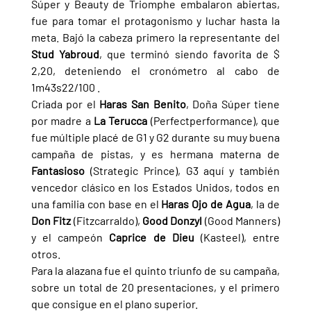
Súper y Beauty de Triomphe embalaron abiertas, 
fue para tomar el protagonismo y luchar hasta la 
meta. Bajó la cabeza primero la representante del 
Stud Yabroud
, que terminó siendo favorita de $ 
2,20, deteniendo el cronómetro al cabo de 
1m43s22/100 .
Criada por el 
Haras San Benito
, Doña Súper tiene 
por madre a 
La Terucca 
(Perfectperformance), que 
fue múltiple placé de G1 y G2 durante su muy buena 
campaña de pistas, y es hermana materna de 
Fantasioso 
(Strategic Prince), G3 aquí y también 
vencedor clásico en los Estados Unidos, todos en 
una familia con base en el 
Haras Ojo de Agua
, la de 
Don Fitz 
(Fitzcarraldo), 
Good Donzyl 
(Good Manners) 
y el campeón 
Caprice de Dieu 
(Kasteel), entre 
otros.
Para la alazana fue el quinto triunfo de su campaña, 
sobre un total de 20 presentaciones, y el primero 
que consigue en el plano superior.