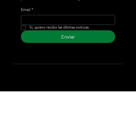
Email
*
Si, quiero recibir las últimas noticias
Enviar
© 2024 Turf Diario
Desarrollado por Estudio CKS - Comunicación,
Marketing & Diseño