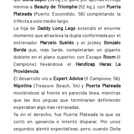
mínima a 
Beauty de Triomphe 
(52 kg.), con 
Puerta 
Plateada 
(Puerto Escondido, 56) completando la 
trifecta a solo medio largo.
La hija de 
Daddy Long Legs 
extendió el enorme 
momento que atraviesa la dupla conformada por el 
entrenador 
Marcelo Sueldo 
y el jockey 
Gonzalo 
Borda 
que, más tarde, completarían un gigante 
doblete en el plano superior, con Escape 
Room 
(Il 
Campione) llevándose el 
Handicap Haras La 
Providencia
.
El desarrollo vio a 
Expert Advice 
(Il Campione, 56), 
Nipotina 
(Treasure Beach, 54) y 
Puerta Plateada 
moviéndose al frente en parecida línea, mientras 
que las dos yeguas que terminarían definiendo 
esperaban algo más retrasadas.
Ya en el derecho, fue Puerta Plateada la que se 
cortó en ganancia e intentó disparar. Por unos 
segundos alentó expectativas, pero, cuando Doña 