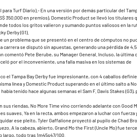
l para Turf Diario).- En una versión por demás particular del Tam
S$ 350.000 en premios), Domestic Product se llevó los titulares
donde todos los gritos valieron y sumando puntos valiosos en la rut
ky Derby (G1).
ue un problema que se presentó en el centro de cómputos no pud
la carrera se disputó sin apuestas, generando una pérdida de 4.
n comentó Pete Berube, su Manager General. Incluso, la última 
celó por el inconveniente, una falla masiva en los sistemas de 
ico el Tampa Bay Derby fue impresionante, con 4 caballos defini
sma línea y Domestic Product superando en el último salto a No
e había tenido hace algunas semanas el Sam F. Davis Stakes (G3), 
en sus riendas, No More Time vino corriendo adelante con Good 
les suaves. Ya en la recta, ambos empezaron a luchar con fuerza 
iquidar ese pleito, Tyler Gaffalione proyectó al pupilo de Chad Br
uezo. A la cabeza, abierto, Grand Mo the First (Uncle Mo) fue terc
 largo, todo tras 1m45s47/100.