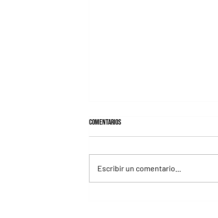
Comentarios
Escribir un comentario...
Fourstardave Stakes: Deterministic
pone en juego la corona en una milla
explosiva