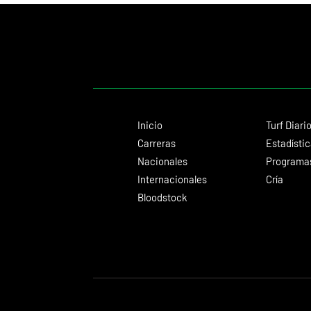
Inicio
Turf Diari
Carreras
Estadísti
Nacionales
Programas
Internacionales
Cría
Bloodstock
© 2024 Turf Diario
Desarrollado por Estudio CKS - Comunicación,