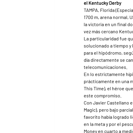
el Kentucky Derby
TAMPA, Florida (Especia
1700 m, arena normal, U
la victoria en un final 
vez más cercano Kentuc
La particularidad fue q
solucionado a tiempo y 
para el hipódromo, segú
día directamente se can
telecomunicaciones.
En lo estrictamente híp
prácticamente en una mi
This Time), el héroe qu
este compromiso.
Con Javier Castellano 
Magic), pero bajo parcia
favorito había logrado l
en la meta y por el pesc
Money en cuarto a medio