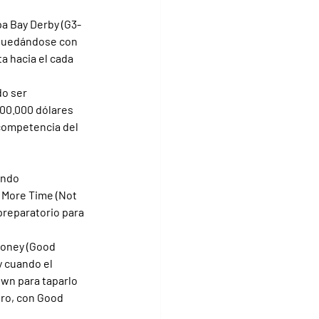
pa Bay Derby (G3-
 quedándose con 
a hacia el cada 
o ser 
500.000 dólares 
competencia del 
endo 
 More Time (Not 
preparatorio para 
Money (Good 
y cuando el 
own para taparlo 
ero, con Good 