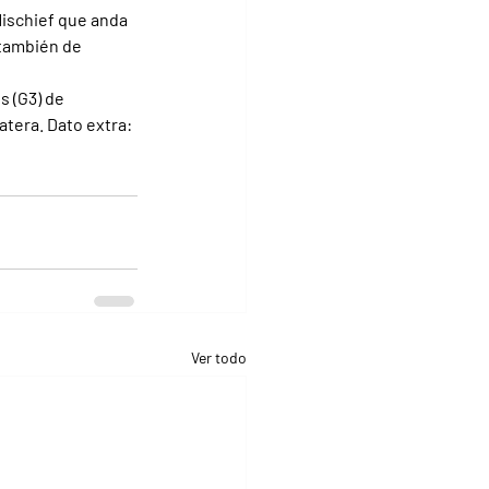
Mischief que anda 
 también de 
 (G3) de 
tera. Dato extra: 
Ver todo