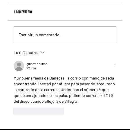
1 comentario
Escribir un comentario...
Lo más nuevo
Il Campione, el Haras El Paraíso, Orpen y el Stud Pauli, al
tope en las estadísticas
gillermocuneo
22 mar
Muy buena faena de Banegas, la corrió con mano de seda 
encontrando libertad por afuera para pasar de largo, todo 
lo contrario de la carrera anterior con el número 4 que 
quedó encajonado de los palos pidiendo correr a 50 MTS 
del disco cuando aflojó la de Villagra
Me gusta
Reaccionar