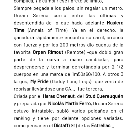
complica. Y a cumplir ese libreto se limitó.
Siempre pegada a los palos, sin regalar un metro, 
Dream Serena corrió entre las últimas y 
desentendida de lo que hacía adelante 
Masiera 
Time 
(Annals of Time). Ya en el derecho, la 
ganadora rápidamente encontró su carril, arrancó 
con fuerza y por los 200 metros dio cuenta de la 
favorita 
Orpen Rimout 
(Remote) -que dobló gran 
parte de la curva a mano cambiada-, para 
desprenderse y terminar derrotándola por 2 1/2 
cuerpos en una marca de 1m50s60/100. A otros 3 
largos, 
My Pride 
(Daddy Long Legs) -que venía de 
reprisar llevándose una CA...- fue tercera.
Criada por el 
Haras Chenaut
, del 
Stud Quereuquén 
y preparada por 
Nicolás Martín Ferro
, Dream Serena 
estuvo intratable, subió varios peldaños en el 
ranking y tiene por delante opciones variadas, 
como pensar en el 
Distaff 
(G1) de las 
Estrellas
...