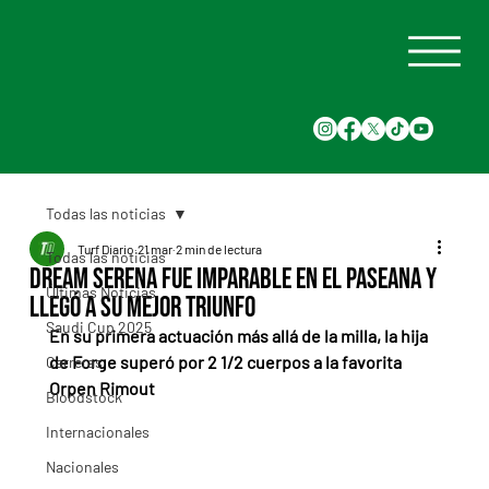
Todas las noticias
Turf Diario
21 mar
2 min de lectura
Todas las noticias
Dream Serena fue imparable en el Paseana y
Últimas Noticias
llegó a su mejor triunfo
Saudi Cup 2025
En su primera actuación más allá de la milla, la hija 
de Forge superó por 2 1/2 cuerpos a la favorita 
Carreras
Orpen Rimout
Bloodstock
Internacionales
Nacionales