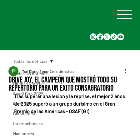
Todas las noticias
Turf Diario
2 may
2 min de lectura
Todas las noticias
Drive Joy, el campeón que mostró todo su
Últimas Noticias
repertorio para un éxito consagratorio
Saudi Cup 2025
Tras superar una lesión y la reprise, el mejor 2 años 
de 2025 superó a un grupo durísimo en el Gran 
Carreras
Premio de las Américas - OSAF (G1)
Bloodstock
Internacionales
Nacionales