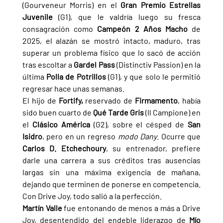
(Gourveneur Morris) en el 
Gran Premio Estrellas 
Juvenile 
(G1), que le valdría luego su fresca 
consagración como 
Campeón 2 Años Macho 
de 
2025, el alazán se mostró intacto, maduro, tras 
superar un problema físico que lo sacó de acción 
tras escoltar a 
Gardel Pass 
(Distinctiv Passion) en la 
última 
Polla de Potrillos 
(G1), y que solo le permitió 
regresar hace unas semanas.
El hijo de 
Fortify,
 reservado de 
Firmamento
, había 
sido buen cuarto de 
Qué Tarde Gris 
(Il Campione) en 
el 
Clásico América 
(G2), sobre el césped de 
San 
Isidro
, pero en un regreso 
modo Dany
. Ocurre que 
Carlos D. Etchechoury
, su entrenador, prefiere 
darle una carrera a sus créditos tras ausencias 
largas sin una máxima exigencia de mañana, 
dejando que terminen de ponerse en competencia. 
Con Drive Joy, todo salió a la perfección.
Martín Valle 
fue entonando de menos a más a Drive 
Joy, desentendido del endeble liderazgo de 
Mío 