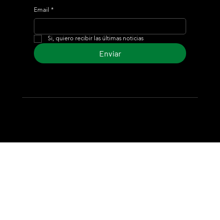
Email
*
Si, quiero recibir las últimas noticias
Enviar
© 2024 Turf Diario
Desarrollado por Estudio CKS - Comunicación,
Marketing & Diseño