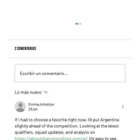
2 comentarios
Escribir un comentario...
Lo más nuevo
Fourstardave Stakes: Deterministic pone en juego la
corona en una milla explosiva
EmmaJohnston
23 jun
If I had to choose a favorite right now, I’d put Argentina 
slightly ahead of the competition. Looking at the latest 
qualifiers, squad updates, and analysis on 
https://aboutchampionships.com/ar/
 it’s easy to see 