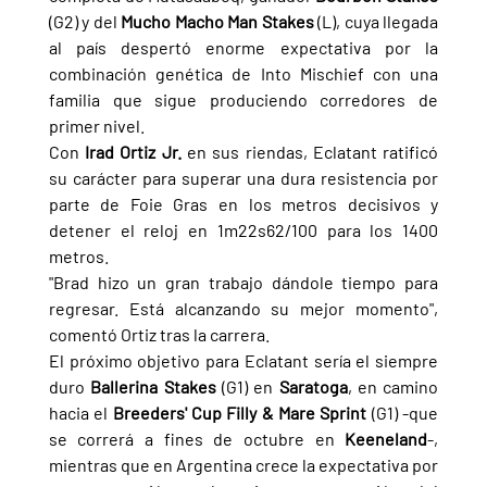
(G2) y del 
Mucho Macho Man Stakes 
(L), cuya llegada 
al país despertó enorme expectativa por la 
combinación genética de Into Mischief con una 
familia que sigue produciendo corredores de 
primer nivel.
Con 
Irad Ortiz Jr.
 en sus riendas, Eclatant ratificó 
su carácter para superar una dura resistencia por 
parte de Foie Gras en los metros decisivos y 
detener el reloj en 1m22s62/100 para los 1400 
metros.
"Brad hizo un gran trabajo dándole tiempo para 
regresar. Está alcanzando su mejor momento", 
comentó Ortiz tras la carrera.
El próximo objetivo para Eclatant sería el siempre 
duro 
Ballerina Stakes 
(G1) en 
Saratoga
, en camino 
hacia el 
Breeders' Cup Filly & Mare Sprint 
(G1) -que 
se correrá a fines de octubre en 
Keeneland
-, 
mientras que en Argentina crece la expectativa por 