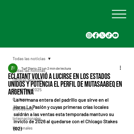
Todas las noticias
Turf Diario
22 jun
2 min de lectura
Todas las noticias
Eclatant volvió a lucirse en los Estados
Últimas Noticias
Unidos y potencia el perfil de Mutasaabeq en
Saudi Cup 2025
Argentina
Carreras
La hermana entera del padrillo que sirve en el 
Haras La Pasión y cuyas primeras crías locales 
Bloodstock
saldrán a las ventas esta temporada mantuvo su 
Internacionales
invicto de 2026 al quedarse con el Chicago Stakes 
Nacionales
(G2)