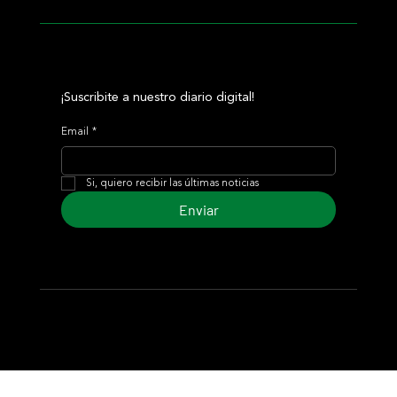
¡Suscribite a nuestro diario digital!
Email
*
Si, quiero recibir las últimas noticias
Enviar
© 2024 Turf Diario
Desarrollado por Estudio CKS - Comunicación,
Marketing & Diseño