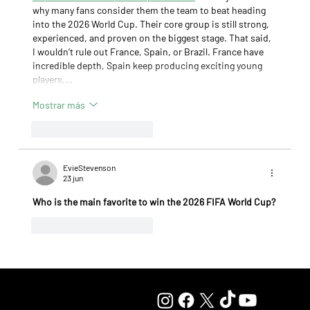
why many fans consider them the team to beat heading 
into the 2026 World Cup. Their core group is still strong, 
experienced, and proven on the biggest stage. That said, 
I wouldn’t rule out France, Spain, or Brazil. France have 
incredible depth, Spain keep producing exciting young 
players,…
Mostrar más
Me gusta
Reaccionar
EvieStevenson
23 jun
Who is the main favorite to win the 2026 FIFA World Cup?
Me gusta
Reaccionar