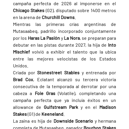
campaña perfecta de 2026 al imponerse en el 
Chicago Stakes 
(G2), disputado sobre 1400 metros 
en la arena de 
Churchill Downs
.
Mientras las primeras crías argentinas de 
Mutasaabeq, padrillo incorporado conjuntamente 
por los 
Haras La Pasión 
y 
La Nora
, se preparan para 
debutar en las pistas durante 2027, la hija de 
Into 
Mischief 
volvió a exhibir el talento que la ubica 
entre las mejores velocistas de los Estados 
Unidos.
Criada por 
Stonestreet Stables 
y entrenada por 
Brad Cox
, Eclatant alcanzó su tercera victoria 
consecutiva de la temporada al derrotar por una 
cabeza a 
Foie Gras 
(Volatile), completando una 
campaña perfecta que ya incluía éxitos en un 
allowance de 
Gulfstream Park 
y en el 
Madison 
Stakes 
(G1) de 
Keeneland
.
La zaina es hija de 
Downside Scenario 
y hermana 
completa de Mutasaabeq, ganador 
Bourbon Stakes 