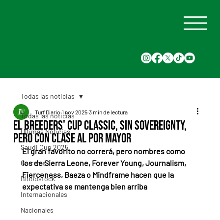
Todas las noticias
Turf Diario
1 nov 2025
3 min de lectura
Todas las noticias
El Breeders' Cup Classic, sin Sovereignty,
Últimas Noticias
pero con clase al por mayor
Saudi Cup 2025
El gran favorito no correrá, pero nombres como 
los de Sierra Leone, Forever Young, Journalism, 
Carreras
Fierceness, Baeza o Mindframe hacen que la 
Bloodstock
expectativa se mantenga bien arriba
Internacionales
Nacionales