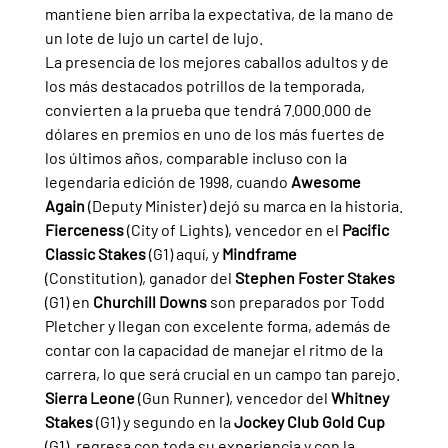
mantiene bien arriba la expectativa, de la mano de 
un lote de lujo un cartel de lujo.
La presencia de los mejores caballos adultos y de 
los más destacados potrillos de la temporada, 
convierten a la prueba que tendrá 7.000.000 de 
dólares en premios en uno de los más fuertes de 
los últimos años, comparable incluso con la 
legendaria edición de 1998, cuando 
Awesome 
Again 
(Deputy Minister) dejó su marca en la historia.
Fierceness 
(City of Lights), vencedor en el 
Pacific 
Classic Stakes 
(G1) aquí, y 
Mindframe 
(Constitution), ganador del 
Stephen Foster Stakes 
(G1) en 
Churchill Downs
 son preparados por Todd 
Pletcher y llegan con excelente forma, además de 
contar con la capacidad de manejar el ritmo de la 
carrera, lo que será crucial en un campo tan parejo.
Sierra Leone 
(Gun Runner), vencedor del 
Whitney 
Stakes 
(G1) y segundo en la 
Jockey Club Gold Cup 
(G1), regresa con toda su experiencia y con la 