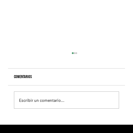
Comentarios
Escribir un comentario...
Giannetti prolongó su gran momento con Autorretrato
y otro éxito grande para Tres Jotas