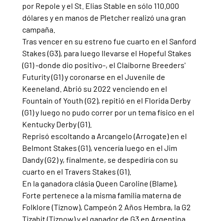
por Repole y el St. Elias Stable en sólo 110.000 
dólares y en manos de Pletcher realizó una gran 
campaña.
Tras vencer en su estreno fue cuarto en el Sanford 
Stakes (G3), para luego llevarse el Hopeful Stakes 
(G1) -donde dio positivo-, el Claiborne Breeders' 
Futurity (G1) y coronarse en el Juvenile de 
Keeneland. Abrió su 2022 venciendo en el 
Fountain of Youth (G2), repitió en el Florida Derby 
(G1) y luego no pudo correr por un tema físico en el 
Kentucky Derby (G1).
Reprisó escoltando a Arcangelo (Arrogate) en el 
Belmont Stakes (G1), vencería luego en el Jim 
Dandy (G2) y, finalmente, se despediría con su 
cuarto en el Travers Stakes (G1).
En la ganadora clásia Queen Caroline (Blame), 
Forte pertenece a la misma familia materna de 
Folklore (Tiznow), Campeón 2 Años Hembra, la G2 
Tizahit (Tiznow) y el ganador de G3 en Argentina 