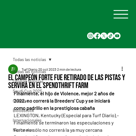
Todas las noticias
Turf Diario
20 oct 2023
2 min de lectura
Todas las noticias
El campeón Forte fue retirado de las pistas y
Últimas Noticias
servirá en el Spendthrift Farm
Saudi Cup 2025
Finalmente, el hijo de Violence, mejor 2 años de 
2022, no correrá la Breeders' Cup y se iniciará 
Carreras
como padrillo en la prestigiosa cabaña
Bloodstock
LEXINGTON, Kentucky (Especial para Turf Diario).- 
Internacionales
Finalmente se terminaron las especulaciones y 
Forte no sólo no correrá la ya muy cercana 
Nacionales