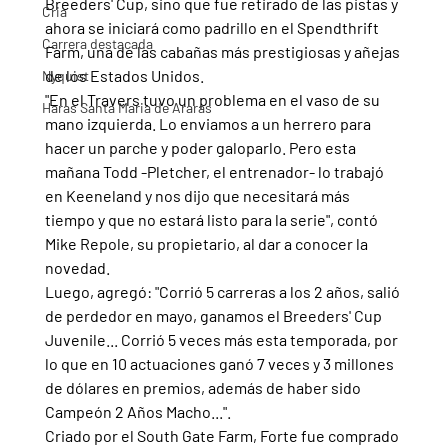
Breeders' Cup, sino que fue retirado de las pistas y 
Cria
ahora se iniciará como padrillo en el Spendthrift 
Carrera destacada
Farm, una de las cabañas más prestigiosas y añejas 
de los Estados Unidos.
Nyquist
"En el Travers tuvo un problema en el vaso de su 
Haras Santa Maria de Araras
mano izquierda. Lo enviamos a un herrero para 
hacer un parche y poder galoparlo. Pero esta 
mañana Todd -Pletcher, el entrenador- lo trabajó 
en Keeneland y nos dijo que necesitará más 
tiempo y que no estará listo para la serie", contó 
Mike Repole, su propietario, al dar a conocer la 
novedad.
Luego, agregó: "Corrió 5 carreras a los 2 años, salió 
de perdedor en mayo, ganamos el Breeders' Cup 
Juvenile... Corrió 5 veces más esta temporada, por 
lo que en 10 actuaciones ganó 7 veces y 3 millones 
de dólares en premios, además de haber sido 
Campeón 2 Años Macho...".
Criado por el South Gate Farm, Forte fue comprado 