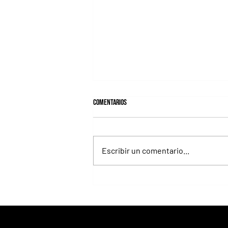
Comentarios
Escribir un comentario...
Giannetti prolongó su gran momento
con Autorretrato y otro éxito grande
para Tres Jotas