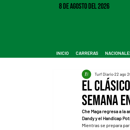
8 de Agosto del 2026
INICIO
CARRERAS
NACIONALE
Turf Diario
22 ago 
El Clásic
semana en
Che Maga regresa a la a
Dandy y el Handicap Potr
Mientras se prepara para