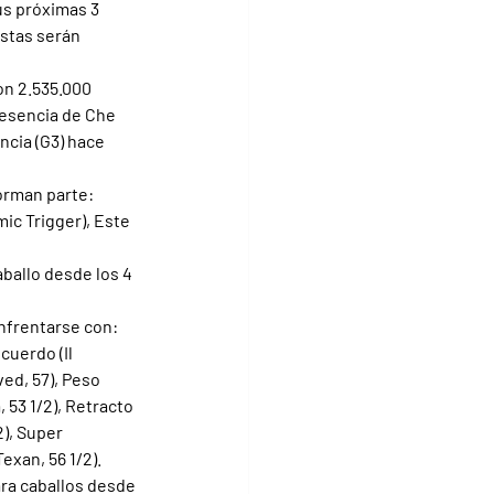
us próximas 3 
istas serán 
on 2.535.000 
resencia de Che 
ncia (G3) hace 
orman parte: 
ic Trigger), Este 
aballo desde los 4 
nfrentarse con: 
cuerdo (Il 
ed, 57), Peso 
 53 1/2), Retracto 
), Super 
exan, 56 1/2).
ara caballos desde 