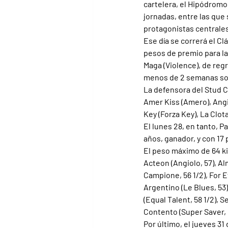
cartelera, el Hipódromo
jornadas, entre las que 
protagonistas centrales
Ese día se correrá el Cl
pesos de premio para la
Maga (Violence), de regr
menos de 2 semanas sob
La defensora del Stud C
Amer Kiss (Amero), Angio
Key (Forza Key), La Clota
El lunes 28, en tanto, P
años, ganador, y con 17 
El peso máximo de 64 ki
Acteon (Angiolo, 57), Al
Campione, 56 1/2), For E
Argentino (Le Blues, 53)
(Equal Talent, 58 1/2), 
Contento (Super Saver, 5
Por último, el jueves 31