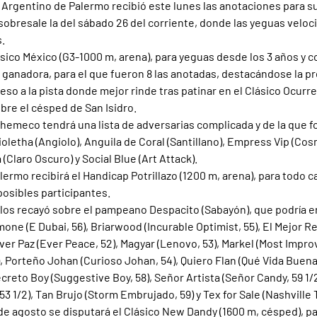
 Argentino de Palermo recibió este lunes las anotaciones para s
sobresale la del sábado 26 del corriente, donde las yeguas veloc
.
ásico México (G3-1000 m, arena), para yeguas desde los 3 años y c
 ganadora, para el que fueron 8 las anotadas, destacándose la p
eso a la pista donde mejor rinde tras patinar en el Clásico Ocurre
re el césped de San Isidro.
hemeco tendrá una lista de adversarias complicada y de la que f
letha (Angiolo), Anguila de Coral (Santillano), Empress Vip (Cosm
 (Claro Oscuro) y Social Blue (Art Attack).
alermo recibirá el Handicap Potrillazo (1200 m, arena), para todo c
posibles participantes. 
los recayó sobre el pampeano Despacito (Sabayón), que podría e
mone (E Dubai, 56), Briarwood (Incurable Optimist, 55), El Mejor Re
ver Paz (Ever Peace, 52), Magyar (Lenovo, 53), Markel (Most Improv
, Porteño Johan (Curioso Johan, 54), Quiero Flan (Qué Vida Buena,
Secreto Boy (Suggestive Boy, 58), Señor Artista (Señor Candy, 59 1/2
3 1/2), Tan Brujo (Storm Embrujado, 59) y Tex for Sale (Nashville T
 de agosto se disputará el Clásico New Dandy (1600 m, césped), p