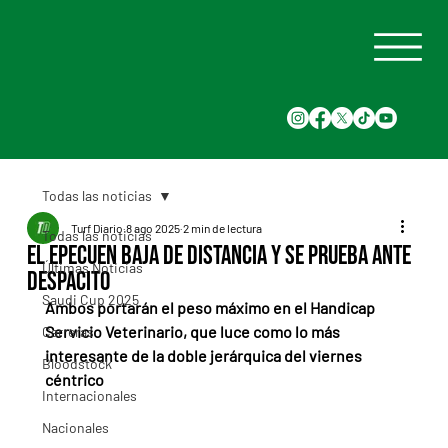
Todas las noticias
Turf Diario
8 ago 2025
2 min de lectura
Todas las noticias
El Epecuen baja de distancia y se prueba ante
Últimas Noticias
Despacito
Saudi Cup 2025
Ambos portarán el peso máximo en el Handicap 
Servicio Veterinario, que luce como lo más 
Carreras
interesante de la doble jerárquica del viernes 
Bloodstock
céntrico
Internacionales
Nacionales