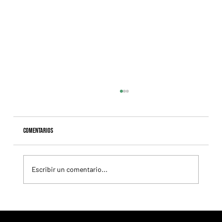
Comentarios
Escribir un comentario...
Lady se quedó con el precio máximo en el remate del
Haras Carampangue