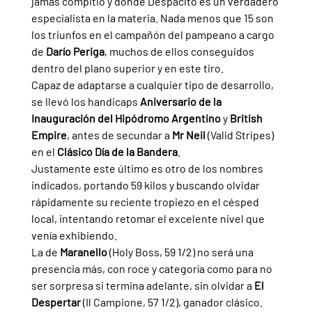
jamás compitió y donde Despacito es un verdadero 
especialista en la materia. Nada menos que 15 son 
los triunfos en el campañón del pampeano a cargo 
de 
Darío Periga
, muchos de ellos conseguidos 
dentro del plano superior y en este tiro.
Capaz de adaptarse a cualquier tipo de desarrollo, 
se llevó los handicaps 
Aniversario de la 
Inauguración del Hipódromo Argentino 
y 
British 
Empire
, antes de secundar a 
Mr Neil 
(Valid Stripes) 
en el 
Clásico Día de la Bandera
.
Justamente este último es otro de los nombres 
indicados, portando 59 kilos y buscando olvidar 
rápidamente su reciente tropiezo en el césped 
local, intentando retomar el excelente nivel que 
venía exhibiendo.
La de 
Maranello 
(Holy Boss, 59 1/2) no será una 
presencia más, con roce y categoría como para no 
ser sorpresa si termina adelante, sin olvidar a 
El 
Despertar 
(Il Campione, 57 1/2), ganador clásico.