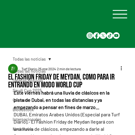
Todas las noticias
Turf Diario
25 ene 2024
2 min de lectura
Todas las noticias
El Fashion Friday de Meydan, como para ir
Últimas Noticias
entrando en modo World Cup
Saudi Cup 2025
Este viernes habrá una lluvia de clásicos en la 
pista de Dubai, en todas las distancias y ya 
Carreras
empezando a pensar en fines de marzo...
Bloodstock
DUBAI, Emiratos Arabes Unidos (Especial para Turf 
Internacionales
Diario).- El Fashion Friday de Meydan llegará con 
una lluvia de clásicos, empezando a darle al 
Nacionales