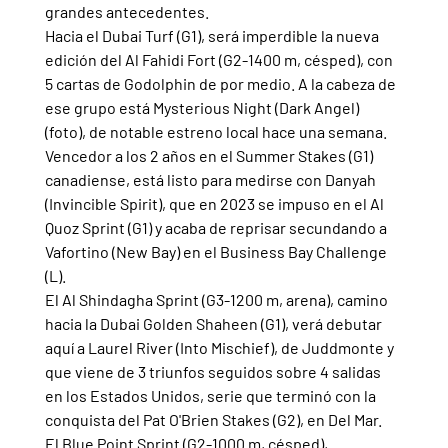
grandes antecedentes.
Hacia el Dubai Turf (G1), será imperdible la nueva 
edición del Al Fahidi Fort (G2-1400 m, césped), con 
5 cartas de Godolphin de por medio. A la cabeza de 
ese grupo está Mysterious Night (Dark Angel) 
(foto), de notable estreno local hace una semana.
Vencedor a los 2 años en el Summer Stakes (G1) 
canadiense, está listo para medirse con Danyah 
(Invincible Spirit), que en 2023 se impuso en el Al 
Quoz Sprint (G1) y acaba de reprisar secundando a 
Vafortino (New Bay) en el Business Bay Challenge 
(L).
El Al Shindagha Sprint (G3-1200 m, arena), camino 
hacia la Dubai Golden Shaheen (G1), verá debutar 
aquí a Laurel River (Into Mischief), de Juddmonte y 
que viene de 3 triunfos seguidos sobre 4 salidas 
en los Estados Unidos, serie que terminó con la 
conquista del Pat O'Brien Stakes (G2), en Del Mar.
El Blue Point Sprint (G2-1000 m, césped), 