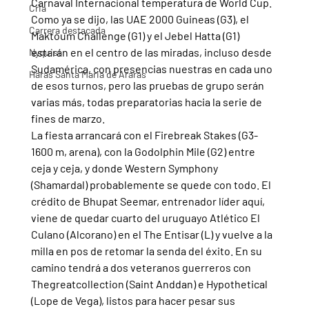
Carnaval Internacional temperatura de World Cup.
Cria
Como ya se dijo, las UAE 2000 Guineas (G3), el 
Carrera destacada
Maktoum Challenge (G1) y el Jebel Hatta (G1) 
estarán en el centro de las miradas, incluso desde 
Nyquist
Sudamérica, con presencias nuestras en cada uno 
Haras Santa Maria de Araras
de esos turnos, pero las pruebas de grupo serán 
varias más, todas preparatorias hacia la serie de 
fines de marzo.
La fiesta arrancará con el Firebreak Stakes (G3-
1600 m, arena), con la Godolphin Mile (G2) entre 
ceja y ceja, y donde Western Symphony 
(Shamardal) probablemente se quede con todo. El 
crédito de Bhupat Seemar, entrenador líder aquí, 
viene de quedar cuarto del uruguayo Atlético El 
Culano (Alcorano) en el The Entisar (L) y vuelve a la 
milla en pos de retomar la senda del éxito. En su 
camino tendrá a dos veteranos guerreros con 
Thegreatcollection (Saint Anddan) e Hypothetical 
(Lope de Vega), listos para hacer pesar sus 