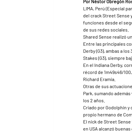
Por Néstor Obregón Ro
LIMA, Perú (Especial par
del crack Street Sense y
funciones desde el segu
de sus redes sociales. 
Shared Sense realizó u
Entre las principales c
Derby (G3), ambas a los 
Stakes (G3), siempre baj
En el Indiana Derby, cor
récord de 1m49s46/100, 
Richard Eramia.
Otras de sus actuacione
Park, sumando además vi
los 2 años.
Criado por Godolphin y
propio hermano de Comp
El nick de Street Sense
en USA alcanzó buenas c