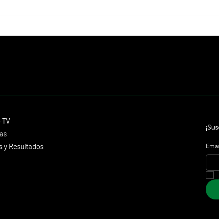
Nysos fue retirado y será padrillo
Murió 
desde 2027 en el Ashford Stud de
inolvi
Kentucky
fuera 
Contacto
o TV
dmitagstein@gmail.com
¡Sus
cas
 y Resultados
Emai