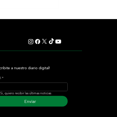
Ghanaati, una campeona
dable que dejó su huella dentro y
de las pistas
cribite a nuestro diario digital!
l
*
Si, quiero recibir las últimas noticias
Enviar