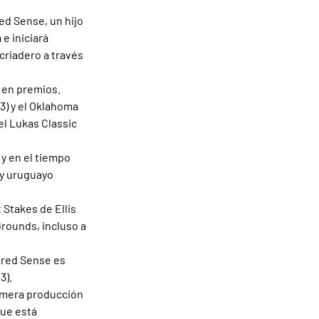
ed Sense, un hijo 
e iniciará 
criadero a través 
 en premios. 
3) y el Oklahoma 
el Lukas Classic 
y en el tiempo 
y uruguayo 
Stakes de Ellis 
rounds, incluso a 
red Sense es 
3).
rimera producción 
ue está 