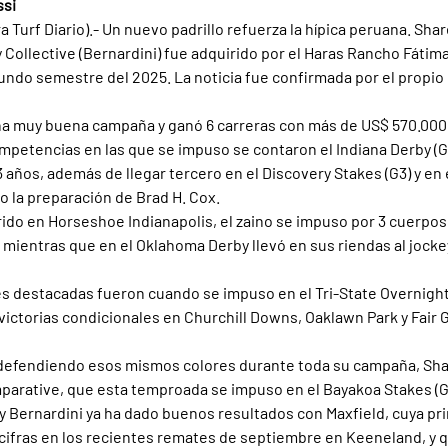
ssi
a Turf Diario).- Un nuevo padrillo refuerza la hípica peruana. Shar
 Collective (Bernardini) fue adquirido por el Haras Rancho Fátima 
ndo semestre del 2025. La noticia fue confirmada por el propio 
na muy buena campaña y ganó 6 carreras con más de US$ 570.000
ompetencias en las que se impuso se contaron el Indiana Derby (G
3 años, además de llegar tercero en el Discovery Stakes (G3) y en 
o la preparación de Brad H. Cox.
rido en Horseshoe Indianapolis, el zaino se impuso por 3 cuerpos 
mientras que en el Oklahoma Derby llevó en sus riendas al jocke
s destacadas fueron cuando se impuso en el Tri-State Overnight 
ctorias condicionales en Churchill Downs, Oaklawn Park y Fair G
 defendiendo esos mismos colores durante toda su campaña, Sha
arative, que esta temproada se impuso en el Bayakoa Stakes (G
 y Bernardini ya ha dado buenos resultados con Maxfield, cuya p
ifras en los recientes remates de septiembre en Keeneland, y q