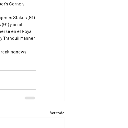
er's Corner, 
genes Stakes (G1) 
(G1) y en el 
erse en el Royal 
) y Tranquil Manner 
nbreakingnews 
Ver todo