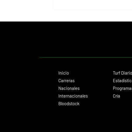
Il Campione, el Haras El Paraíso, Orpen
y el Stud Pauli, al tope en las
estadísticas
Inicio
Turf Diari
Carreras
Estadísti
Nacionales
Programas
Internacionales
Cría
Bloodstock