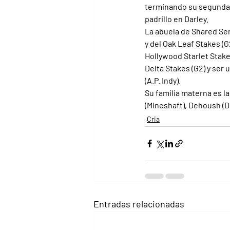
terminando su segunda 
padrillo en Darley.
La abuela de Shared Sen
y del Oak Leaf Stakes (G
Hollywood Starlet Stake
Delta Stakes (G2) y ser u
(A.P. Indy).
Su familia materna es l
(Mineshaft), Dehoush (Di
Cria
Entradas relacionadas