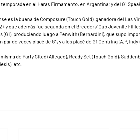
temporada en el Haras Firmamento, en Argentina; y del G1 Speak
se es la buena de Composure (Touch Gold), ganadora del Las Vir
2), y que además fue segunda en el Breeders' Cup Juvenile Fillies 
s (G1), produciendo luego a Penwith (Bernardini), que supo impon
n par de veces placé de G1, y a los placé de G1 Centring (A.P. Indy
a misma de Party Cited (Alleged), Ready Set (Touch Gold), Sudde
esis), etc.