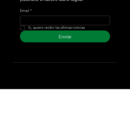
Email
*
Si, quiero recibir las últimas noticias
Enviar
© 2024 Turf Diario
Desarrollado por Estudio CKS - Comunicación,
Marketing & Diseño