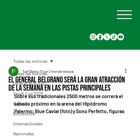
Todas las noticias
Turf Diario
17 jun
2 min de lectura
Todas las noticias
El General Belgrano será la gran atracción
Últimas Noticias
de la semana en las pistas principales
Saudi Cup 2025
Sobre sus tradicionales 2500 metros se correrá el 
sábado próximo en la arena del Hipódromo 
Carreras
Palermo; Blue Caviar (foto) y Sono Perfetto, figuras
Bloodstock
Internacionales
Nacionales