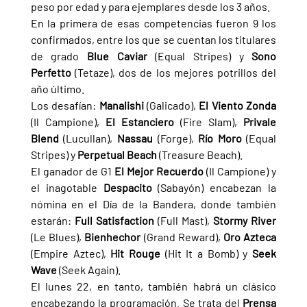
peso por edad y para ejemplares desde los 3 años.
En la primera de esas competencias fueron 9 los 
confirmados, entre los que se cuentan los titulares 
de grado 
Blue Caviar 
(Equal Stripes) y 
Sono 
Perfetto 
(Tetaze), dos de los mejores potrillos del 
año último.
Los desafían: 
Manalishi 
(Galicado), 
El Viento Zonda 
(Il Campione), 
El Estanciero 
(Fire Slam), 
Privale 
Blend 
(Lucullan), 
Nassau 
(Forge), 
Río Moro 
(Equal 
Stripes) y 
Perpetual Beach 
(Treasure Beach).
El ganador de G1 
El Mejor Recuerdo 
(Il Campione) y 
el inagotable 
Despacito 
(Sabayón) encabezan la 
nómina en el Día de la Bandera, donde también 
estarán: 
Full Satisfaction 
(Full Mast), 
Stormy River 
(Le Blues), 
Bienhechor 
(Grand Reward), 
Oro Azteca 
(Empire Aztec), 
Hit Rouge 
(Hit It a Bomb) y 
Seek 
Wave 
(Seek Again).
El lunes 22, en tanto, también habrá un clásico 
encabezando la programación. Se trata del 
Prensa 