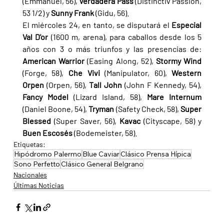
(Emmanuel, 56), 
Verdadera Pass 
(Distinctiv Passion, 
53 1/2) y 
Sunny Frank 
(Gidu, 56).
El miércoles 24, en tanto, se disputará el 
Especial 
Val D'or 
(1600 m, arena), para caballos desde los 5 
años con 3 o más triunfos y las presencias de: 
American Warrior 
(Easing Along, 52), 
Stormy Wind 
(Forge, 58), 
Che Vivi 
(Manipulator, 60), 
Western 
Orpen 
(Orpen, 56), 
Tall John 
(John F Kennedy, 54), 
Fancy Model 
(Lizard Island, 58), 
Mare Internum 
(Daniel Boone, 54), 
Tryman 
(Safety Check, 58), 
Super 
Blessed 
(Super Saver, 56), 
Kavac 
(Cityscape, 58) y 
Buen Escosés 
(Bodemeister, 58).
Etiquetas:
Hipódromo Palermo
Blue Caviar
Clásico Prensa Hípica
Sono Perfetto
Clásico General Belgrano
Nacionales
Últimas Noticias