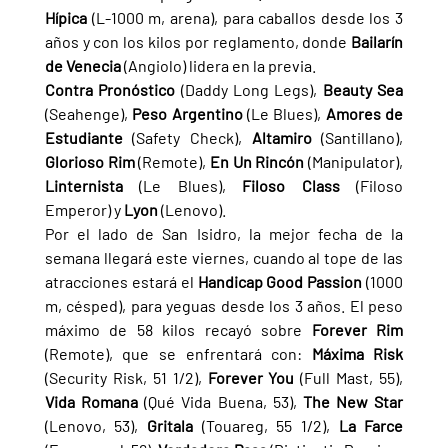
Hípica 
(L-1000 m, arena), para caballos desde los 3 
años y con los kilos por reglamento, donde 
Bailarín 
de Venecia 
(Angiolo) lidera en la previa.
Contra Pronóstico 
(Daddy Long Legs), 
Beauty Sea 
(Seahenge), 
Peso Argentino 
(Le Blues), 
Amores de 
Estudiante 
(Safety Check), 
Altamiro 
(Santillano), 
Glorioso Rim 
(Remote), 
En Un Rincón 
(Manipulator), 
Linternista 
(Le Blues), 
Filoso Class 
(Filoso 
Emperor) y 
Lyon 
(Lenovo).
Por el lado de San Isidro, la mejor fecha de la 
semana llegará este viernes, cuando al tope de las 
atracciones estará el 
Handicap Good Passion 
(1000 
m, césped), para yeguas desde los 3 años. El peso 
máximo de 58 kilos recayó sobre 
Forever Rim 
(Remote), que se enfrentará con: 
Máxima Risk 
(Security Risk, 51 1/2), 
Forever You 
(Full Mast, 55), 
Vida Romana 
(Qué Vida Buena, 53), 
The New Star 
(Lenovo, 53), 
Gritala 
(Touareg, 55 1/2), 
La Farce 