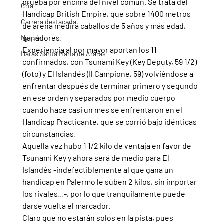
prueba por encima del nivel común. Se trata del 
Cria
Handicap British Empire, que sobre 1400 metros 
Carrera destacada
de arena medirá caballos de 5 años y más edad, 
ganadores.
Nyquist
Experiencia al por mayor aportan los 11 
Haras Santa Maria de Araras
confirmados, con Tsunami Key (Key Deputy, 59 1/2) 
(foto) y El Islandés (Il Campione, 59) volviéndose a 
enfrentar después de terminar primero y segundo 
en ese orden y separados por medio cuerpo 
cuando hace casi un mes se enfrentaron en el 
Handicap Practicante, que se corrió bajo idénticas 
circunstancias.
Aquella vez hubo 1 1/2 kilo de ventaja en favor de 
Tsunami Key y ahora será de medio para El 
Islandés -indefectiblemente al que gana un 
handicap en Palermo le suben 2 kilos, sin importar 
los rivales...-, por lo que tranquilamente puede 
darse vuelta el marcador.
Claro que no estarán solos en la pista, pues 