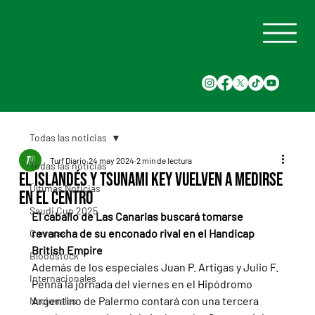
Todas las noticias
Turf Diario
24 may 2024
2 min de lectura
Todas las noticias
El Islandés y Tsunami Key vuelven a medirse
Últimas Noticias
en el centro
Saudi Cup 2025
El caballo de Las Canarias buscará tomarse 
revancha de su enconado rival en el Handicap 
Carreras
British Empire
Bloodstock
Además de los especiales Juan P. Artigas y Julio F. 
Internacionales
Penna la jornada del viernes en el Hipódromo 
Argentino de Palermo contará con una tercera 
Nacionales