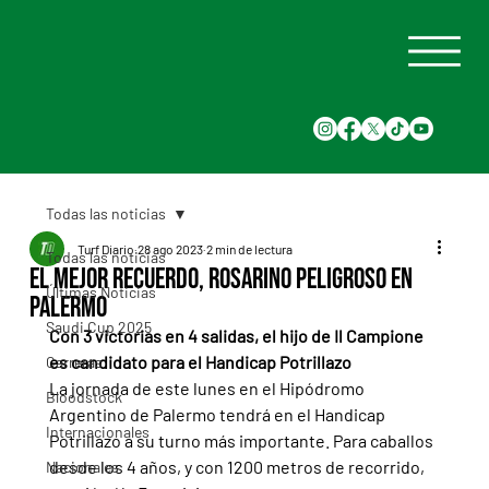
Todas las noticias
Turf Diario
28 ago 2023
2 min de lectura
Todas las noticias
El Mejor Recuerdo, rosarino peligroso en
Últimas Noticias
Palermo
Saudi Cup 2025
Con 3 victorias en 4 salidas, el hijo de Il Campione 
es candidato para el Handicap Potrillazo
Carreras
La jornada de este lunes en el Hipódromo 
Bloodstock
Argentino de Palermo tendrá en el Handicap 
Internacionales
Potrillazo a su turno más importante. Para caballos 
desde los 4 años, y con 1200 metros de recorrido, 
Nacionales