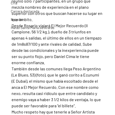
reunió sólo 7 participantes, en un grupo que 
Cria
mezcla nombres de experiencia en el plano 
Carrera destacada
superior con otros que buscan hacerse su lugar en 
ese ámbito.
Nyquist
Desde Rosario viajará El Mejor Recuerdo (Il 
Haras Santa Maria de Araras
Campione, 56 1/2 kg.), dueño de 3 triunfos en 
apenas 4 salidas, el último de ellos en un tiempazo 
de 1m8s87/100 y ante rivales de calidad. Sube 
desde las condicionales y la inexperiencia puede 
ser su punto flojo, pero Daniel Cima le tiene 
enorme confianza.
También desde las comunes llega Peso Argentino 
(Le Blues, 53) (foto), que le ganó corito a Ecunumi 
(E Dubai), el mismo que había escoltado desde el 
anca a El Mejor Recuerdo. Con ese nombre como 
nexo, resulta casi ridículo que entre candidato y 
enemigo vaya a haber 3 1/2 kilos de ventaja, lo que 
puede ser favorable para "el billete".
Mucho respeto hay que tenerle a Señor Artista 