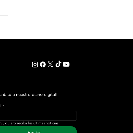
akness cambiará de fecha en
 reaviva el debate sobre el
 de la Triple Corona
cribite a nuestro diario digital!
l
*
Si, quiero recibir las últimas noticias
Enviar