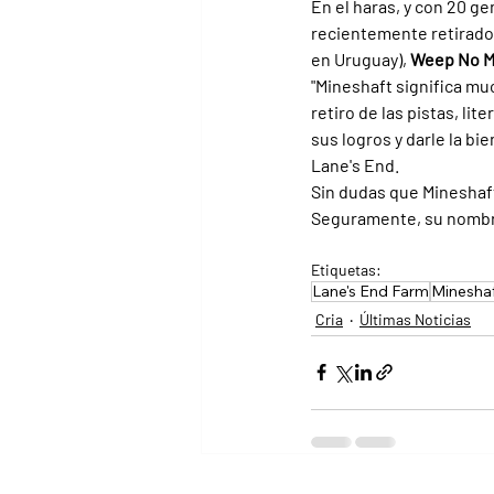
En el haras, y con 20 g
recientemente retirado 
en Uruguay), 
Weep No M
"Mineshaft significa muc
retiro de las pistas, li
sus logros y darle la b
Lane's End.
Sin dudas que Mineshaft
Seguramente, su nombr
Etiquetas:
Lane's End Farm
Minesha
Cria
Últimas Noticias