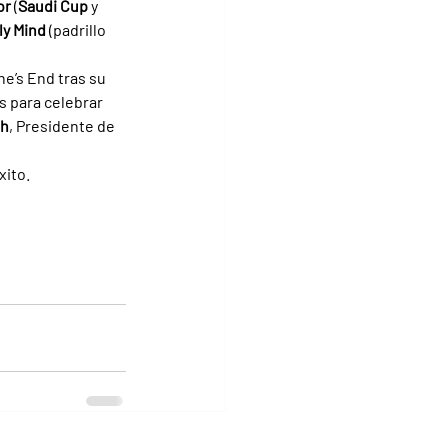
r 
(
Saudi Cup 
y 
ly Mind 
(padrillo 
e’s End tras su 
s para celebrar 
sh
, Presidente de 
ito. 