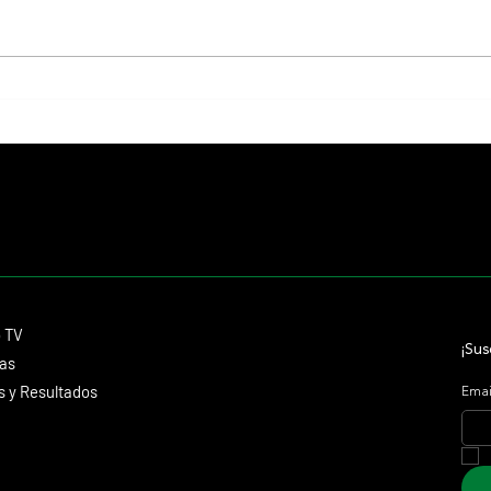
Lady se quedó con el precio máximo en
El Pre
el remate del Haras Carampangue
2027 y
futuro
Contacto
o TV
dmitagstein@gmail.com
¡Sus
cas
 y Resultados
Emai