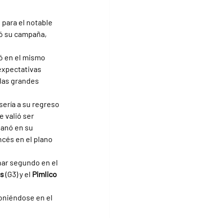
 para el notable 
nó su campaña, 
ó en el mismo 
expectativas 
las grandes 
sería a su regreso 
 valió ser 
ganó en su 
ncés en el plano 
nar segundo en el 
s 
(G3) y el 
Pimlico 
poniéndose en el 