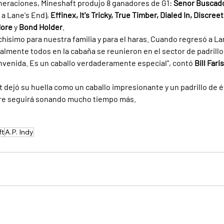
eneraciones, Mineshaft produjo 8 ganadores de G1: 
Senor Buscado
a Lane's End),
 Effinex, It's Tricky, True Timber, Dialed In, Discreet
ore 
y 
Bond Holder
.
hísimo para nuestra familia y para el haras. Cuando regresó a Lan
teralmente todos en la cabaña se reunieron en el sector de padrillo
ienvenida. Es un caballo verdaderamente especial", contó 
Bill Fari
 dejó su huella como un caballo impresionante y un padrillo de éx
e seguirá sonando mucho tiempo más.
ft
A.P. Indy