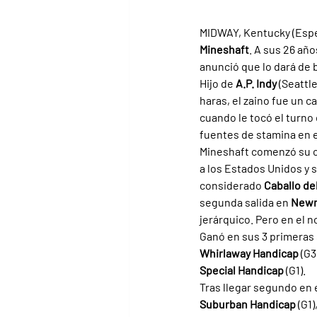
MIDWAY, Kentucky (Especi
Mineshaft
. A sus 26 año
anunció que lo dará de 
Hijo de 
A.P. Indy 
(Seattle
haras, el zaino fue un 
cuando le tocó el turno
fuentes de stamina en e
Mineshaft comenzó su c
a los Estados Unidos y 
considerado 
Caballo de
segunda salida en 
Newm
jerárquico. Pero en el n
Ganó en sus 3 primeras s
Whirlaway Handicap 
(G3
Special Handicap 
(G1).
Tras llegar segundo en e
Suburban Handicap 
(G1)