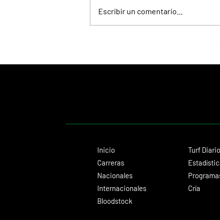
Escribir un comentario...
Fortitudine, hermano de Rebel's
Romance, ganó debutando por 21
cuerpos
Inicio
Turf Diari
Carreras
Estadísti
Nacionales
Programas
Internacionales
Cría
Bloodstock