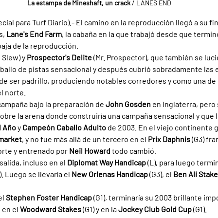
La estampa de Mineshaft, un crack 
/ LANES END
al para Turf Diario).- El camino en la reproducción llegó a su fin
s, 
Lane's End Farm
, la cabaña en la que trabajó desde que termi
baja de la reproducción.
 Slew) y 
Prospector's Delite 
(Mr. Prospector), que también se luci
caballo de pistas sensacional y después cubrió sobradamente las 
 de ser padrillo, produciendo notables corredores y como una de 
l norte.
ampaña bajo la preparación de 
John Gosden 
en Inglaterra, pero 
sobre la arena donde construiría una campaña sensacional y que le
l Año 
y 
Campeón Caballo Adulto 
de 2003. En el viejo continente 
arket
, y no fue más allá de un tercero en el 
Prix Daphnis 
(G3) fra
orte y entrenado por 
Neil Howard 
todo cambió.
alida, incluso en el 
Diplomat Way Handicap 
(L), para luego termi
). Luego se llevaría el 
New Orlenas Handicap 
(G3), el 
Ben Ali Stake
l 
Stephen Foster Handicap 
(G1), terminaría su 2003 brillante im
, en el 
Woodward Stakes 
(G1) y en la 
Jockey Club Gold Cup 
(G1).