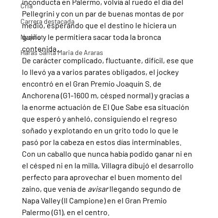
inconducta en Palermo, volvía al ruedo el día del 
Cria
Pellegrini y con un par de buenas montas de por 
Carrera destacada
medio, esperando que el destino le hiciera un 
guiño y le permitiera sacar toda la bronca 
Nyquist
contenida.
Haras Santa Maria de Araras
De carácter complicado, fluctuante, difícil, ese que 
lo llevó ya a varios parates obligados, el jockey 
encontró en el Gran Premio Joaquín S. de 
Anchorena (G1-1600 m, césped normal) y gracias a 
la enorme actuación de El Que Sabe esa situación 
que esperó y anheló, consiguiendo el regreso 
soñado y explotando en un grito todo lo que le 
pasó por la cabeza en estos días interminables.
Con un caballo que nunca había podido ganar ni en 
el césped ni en la milla, Villagra dibujó el desarrollo 
perfecto para aprovechar el buen momento del 
zaino, que venía de 
avisar 
llegando segundo de 
Napa Valley (Il Campione) en el Gran Premio 
Palermo (G1), en el centro.