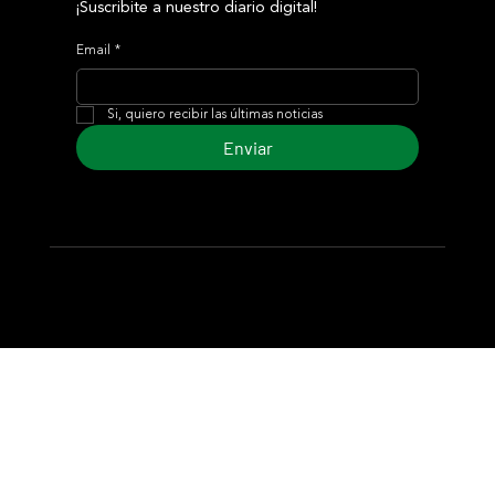
¡Suscribite a nuestro diario digital!
Email
*
Si, quiero recibir las últimas noticias
Enviar
© 2024 Turf Diario
Desarrollado por Estudio CKS - Comunicación,
Marketing & Diseño