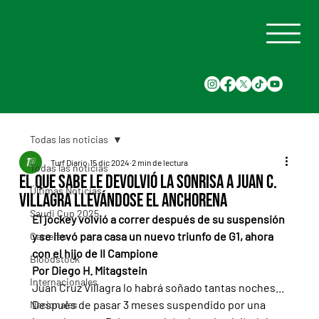
Todas las noticias
Turf Diario
15 dic 2024
2 min de lectura
Todas las noticias
El Que Sabe le devolvió la sonrisa a Juan C.
Últimas Noticias
Villagra llevándose el Anchorena
Saudi Cup 2025
El jockey volvió a correr después de su suspensión 
y se llevó para casa un nuevo triunfo de G1, ahora 
Carreras
con el hijo de Il Campione
Bloodstock
Por Diego H. Mitagstein
Internacionales
Juan Cruz Villagra lo habrá soñado tantas noches... 
Después de pasar 3 meses suspendido por una 
Nacionales