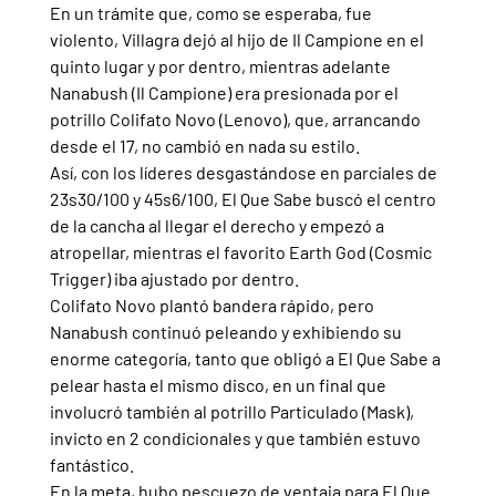
En un trámite que, como se esperaba, fue 
violento, Villagra dejó al hijo de Il Campione en el 
quinto lugar y por dentro, mientras adelante 
Nanabush (Il Campione) era presionada por el 
potrillo Colifato Novo (Lenovo), que, arrancando 
desde el 17, no cambió en nada su estilo.
Así, con los líderes desgastándose en parciales de 
23s30/100 y 45s6/100, El Que Sabe buscó el centro 
de la cancha al llegar el derecho y empezó a 
atropellar, mientras el favorito Earth God (Cosmic 
Trigger) iba ajustado por dentro.
Colifato Novo plantó bandera rápido, pero 
Nanabush continuó peleando y exhibiendo su 
enorme categoría, tanto que obligó a El Que Sabe a 
pelear hasta el mismo disco, en un final que 
involucró también al potrillo Particulado (Mask), 
invicto en 2 condicionales y que también estuvo 
fantástico.
En la meta, hubo pescuezo de ventaja para El Que 