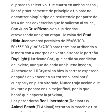
el proceso selectivo -fue cuarta en ambos casos-, 
lideró prácticamente de principio a fin para no 
encontrar ningún tipo de resistencia por parte de 
las 4 únicas adversarias que le salieron al cruce.
Con 
Juan Cruz Rivarola 
en sus riendas -
atravesando una gran etapa-, la zaina del 
Stud 
Hilda Juana 
marcó parciales de 25s86/100, 
50s33/100 y 1m16s7/100 para terminar arribando a 
la meta con 4 cuerpos de ventaja sobre la porteña 
Day Light 
(Hurricane Cat), que cedió su condición 
de invicta, aunque dejando una buena imagen.
Al pescuezo, Hi Crystal no hizo la carrera esperada, 
después de vencer en su estreno local por 8 
cuerpos y en pista alterada. Nunca trajo acción que 
invitara a pensar en un mejor final, por lo que 
habrá que esperar la próxima.
Las perdedoras 
Ree Libertadora 
(Reelants) y 
Animal Beach 
(El Animal) cerraron la marcha a tiro 