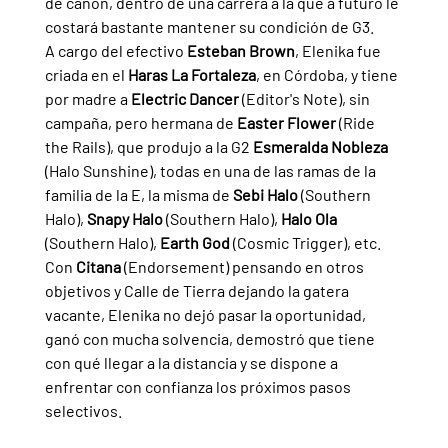
de cañón, dentro de una carrera a la que a futuro le 
costará bastante mantener su condición de G3.
A cargo del efectivo 
Esteban Brown
, Elenika fue 
criada en el 
Haras La Fortaleza
, en Córdoba, y tiene 
por madre a 
Electric Dancer 
(Editor's Note), sin 
campaña, pero hermana de 
Easter Flower 
(Ride 
the Rails), que produjo a la G2 
Esmeralda Nobleza 
(Halo Sunshine), todas en una de las ramas de la 
familia de la E, la misma de 
Sebi Halo 
(Southern 
Halo), 
Snapy Halo 
(Southern Halo), 
Halo Ola 
(Southern Halo), 
Earth God 
(Cosmic Trigger), etc.
Con 
Citana 
(Endorsement) pensando en otros 
objetivos y Calle de Tierra dejando la gatera 
vacante, Elenika no dejó pasar la oportunidad, 
ganó con mucha solvencia, demostró que tiene 
con qué llegar a la distancia y se dispone a 
enfrentar con confianza los próximos pasos 
selectivos.