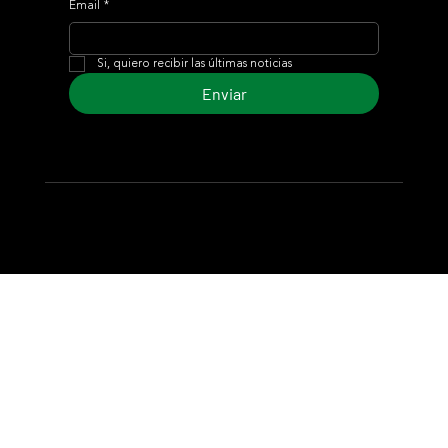
Email
*
Si, quiero recibir las últimas noticias
Enviar
© 2024 Turf Diario
Desarrollado por Estudio CKS - Comunicación,
Marketing & Diseño