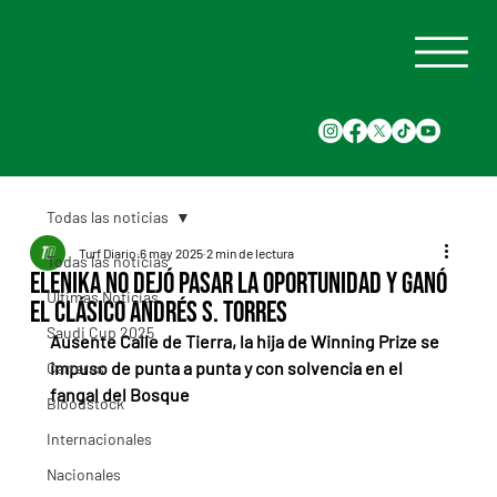
Todas las noticias
Turf Diario
6 may 2025
2 min de lectura
Todas las noticias
Elenika no dejó pasar la oportunidad y ganó
Últimas Noticias
el Clásico Andrés S. Torres
Saudi Cup 2025
Ausente Calle de Tierra, la hija de Winning Prize se 
impuso de punta a punta y con solvencia en el 
Carreras
fangal del Bosque
Bloodstock
Internacionales
Nacionales