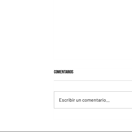
Comentarios
Escribir un comentario...
Roberto Pellegatta, su conexión con
Florencia Giménez y el disco de Le Pera
como premio