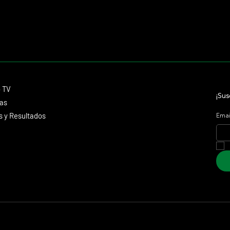
Contacto
o TV
dmitagstein@gmail.com
¡Sus
cas
 y Resultados
Emai
 Marketing &