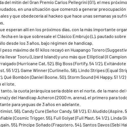
a del mitín del Gran Premio Carlos Pellegrini (G1), el mes próximo
eudados, en una situación que comenzó a generar preocupación 
nales y que obedecería al hackeo que hace unas semanas ya sufri
as.
ue esperan allí en los próximos días, con la más importante orga
, fecha en la que sobresale el Clásico Embrujo (L), pautado sobre 
llo desde los 3 años, bajo régimen de handicap.
el peso máximo de 61 kilos recayó en Huapango Torero (Suggestiv
a llevar Tooru (Lizard Island) y uno más que Elliptical (Il Campion
rraigado (Hurricane Cat, 52), Big Boss (Fortify, 54 1/2), Evitándot
ast, 55 1/2), Game Winner (Curlinello, 58), Lindo Stripes (Equal Stri
2), Qué Bombón (Daniel Boone, 50), Storm Sound (Hi Happy, 51 1/2)
 el lote.
 tanto, la cuota jerárquica sería doble en el norte, de la mano del 
na) y del Handicap Acheron (2000 m, arena), el primero para todo
stante para yeguas de 3 años en adelante.
imist, 56), Candy Cure (Señor Candy, 58 1/2), El Aludido (Aspire, 5
fiable (Cosmic Trigger, 55), Full Golyat (Full Mast, 54 1/2), Linda Gl
gain, 55), Príncipe Soñado (Fragotero, 54), Santos Davos (Sebi Hal