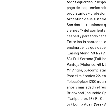
todos aguardan la llegad
pago de los premios ad
propietarios y profesio
Argentino a sus sistem
Son dos las reuniones q
viernes 17 del corriente
césped y para todo caba
Entre los 14 anotados, 
encima de los que deberí
(Easing Along, 59 1/2), A
58), Full Serrano (Full M
Pantoja (Violence, 49 1/
Mr. Angra, 55) completan
Para el miércoles 22, en
Telescópico (1200 m, are
años y más edad y el re
Briarwood (Incurable Opt
(Manipulator, 58), Es Con
57), Lumix Again (Seek A