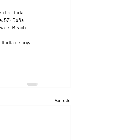
en La Linda 
, 57), Doña 
y Sweet Beach 
iodia de hoy, 
Ver todo