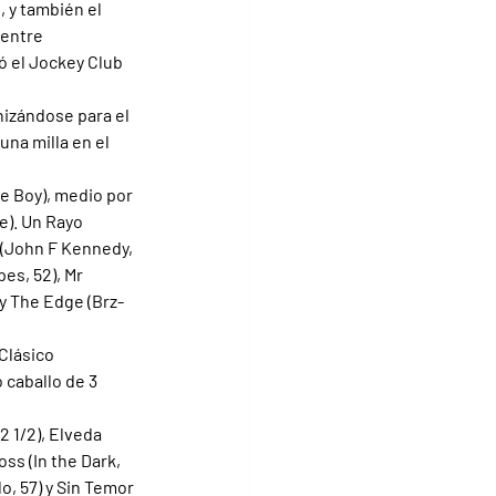
, y también el 
entre 
ó el Jockey Club 
nizándose para el 
una milla en el 
e Boy), medio por 
e). Un Rayo 
e (John F Kennedy, 
pes, 52), Mr 
 y The Edge (Brz-
Clásico 
 caballo de 3 
2 1/2), Elveda 
oss (In the Dark, 
o, 57) y Sin Temor 