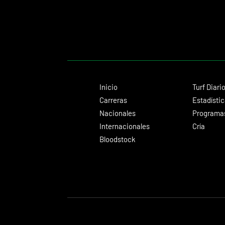
Inicio
Turf Diari
Carreras
Estadísti
Nacionales
Programas
Internacionales
Cría
Bloodstock
© 2024 Turf Diario
Desarrollado por Estudio CKS - Comunicación,