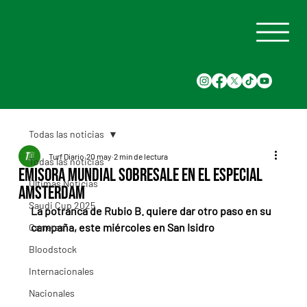
Todas las noticias
Turf Diario
20 may
2 min de lectura
Todas las noticias
Emisora Mundial sobresale en el especial
Últimas Noticias
Amsterdam
Saudi Cup 2025
La potranca de Rubio B. quiere dar otro paso en su 
campaña, este miércoles en San Isidro
Carreras
Bloodstock
Internacionales
Nacionales