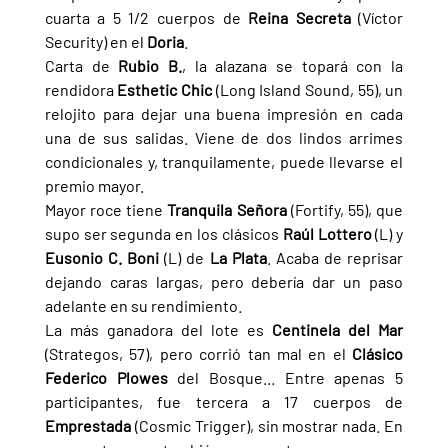
cuarta a 5 1/2 cuerpos de 
Reina Secreta 
(Víctor 
Security) en el 
Doria
.
Carta de 
Rubio B.
, la alazana se topará con la 
rendidora 
Esthetic Chic 
(Long Island Sound, 55), un 
relojito para dejar una buena impresión en cada 
una de sus salidas. Viene de dos lindos arrimes 
condicionales y, tranquilamente, puede llevarse el 
premio mayor.
Mayor roce tiene 
Tranquila Señora 
(Fortify, 55), que 
supo ser segunda en los clásicos 
Raúl Lottero 
(L) y 
Eusonio C. Boni 
(L) de 
La Plata
. Acaba de reprisar 
dejando caras largas, pero debería dar un paso 
adelante en su rendimiento.
La más ganadora del lote es 
Centinela del Mar 
(Strategos, 57), pero corrió tan mal en el 
Clásico 
Federico Plowes 
del Bosque... Entre apenas 5 
participantes, fue tercera a 17 cuerpos de 
Emprestada
 (Cosmic Trigger), sin mostrar nada. En 