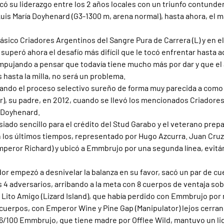
ficó su liderazgo entre los 2 años locales con un triunfo contunden
is María Doyhenard (G3-1300 m, arena normal), hasta ahora, el m
lásico Criadores Argentinos del Sangre Pura de Carrera (L) y en el
o superó ahora el desafío más difícil que le tocó enfrentar hasta a
pujando a pensar que todavía tiene mucho más por dar y que el 
 hasta la milla, no será un problema.
ando el proceso selectivo sureño de forma muy parecida a como 
, su padre, en 2012, cuando se llevó los mencionados Criadores 
l Doyhenard.
iado sencillo para el crédito del Stud Garabo y el veterano prepa
 los últimos tiempos, representado por Hugo Azcurra. Juan Cruz 
peror Richard) y ubicó a Emmbrujo por una segunda línea, evitán
ador empezó a desnivelar la balanza en su favor, sacó un par de c
 4 adversarios, arribando a la meta con 8 cuerpos de ventaja so
s Lito Amigo (Lizard Island), que había perdido con Emmbrujo por 
 cuerpos, con Emperor Wine y Pine Gap (Manipulator) lejos cerran
6/100 Emmbrujo, que tiene madre por Offlee Wild, mantuvo un li