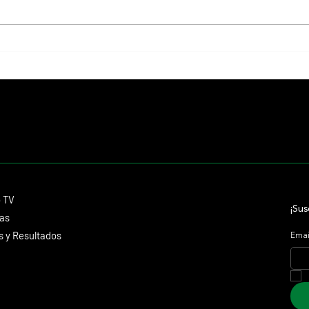
Resumen - Remate Selección de
Selecc
Productos del Haras Carampangue
de San
Contacto
o TV
dmitagstein@gmail.com
¡Sus
cas
 y Resultados
Emai