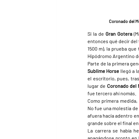
Coronado del Mo
Si la de 
Gran Gotera 
(M
entonces qué decir del 
1500 m), la prueba que 
Hipódromo Argentino d
Parte de la primera ge
Sublime Horse 
llegó a 
el escritorio, pues, tra
lugar de 
Coronado del 
fue tercero ahí nomás.
Como primera medida, h
No fue una molestia de 
afuera hacia adentro en 
grande sobre el final e
La carrera se había h
apagándose pronto en la