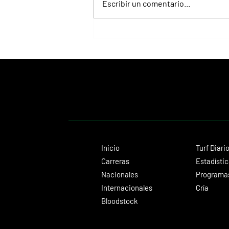
Escribir un comentario...
Juan Pablo Paoloni consolida su gran
presente con éxitos importantes
Inicio
Turf Diari
Carreras
Estadísti
Nacionales
Programas
Internacionales
Cría
Bloodstock