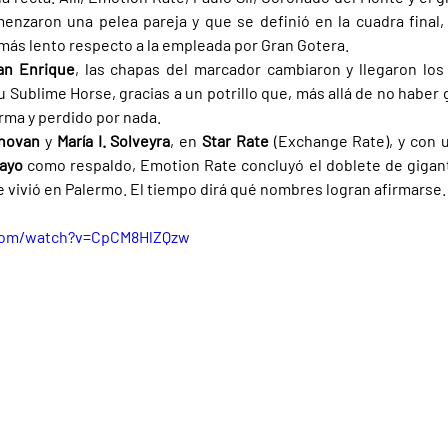
enzaron una pelea pareja y que se definió en la cuadra final, 
más lento respecto a la empleada por Gran Gotera.
an Enrique
, las chapas del marcador cambiaron y llegaron los
u Sublime Horse, gracias a un potrillo que, más allá de no haber g
orma y perdido por nada.
novan 
y 
María I. Solveyra
, en 
Star Rate 
(Exchange Rate), y con u
ayo 
como respaldo, Emotion Rate concluyó el doblete de gigante
e vivió en Palermo. El tiempo dirá qué nombres logran afirmarse.
com/watch?v=CpCM8HlZQzw