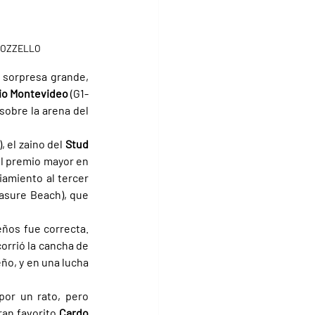
 BOZZELLO
 sorpresa grande, 
io Montevideo 
(G1-
obre la arena del 
, el zaino del 
Stud 
el premio mayor en 
iamiento al tercer 
asure Beach), que 
ños fue correcta. 
orrió la cancha de 
ño, y en una lucha 
or un rato, pero 
ran favorito 
Cardo 