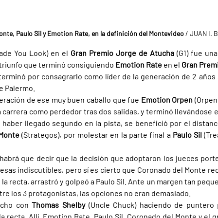
nte, Paulo Sil y Emotion Rate, en la definición del Montevideo
 / JUAN I.
ade You Look) en el 
Gran Premio Jorge de Atucha 
(G1) fue una
triunfo que terminó consiguiendo 
Emotion Rate 
en el 
Gran Prem
terminó por consagrarlo como líder de la generación de 2 años s
e Palermo.
neración de ese muy buen caballo que fue 
Emotion Orpen 
(Orpen)
la carrera como perdedor tras dos salidas, y terminó llevándose 
s haber llegado segundo en la pista, se benefició por el distanc
Monte 
(Strategos), por molestar en la parte final a 
Paulo Sil 
(Tre
abrá que decir que la decisión que adoptaron los jueces porte
esas indiscutibles, pero sí es cierto que Coronado del Monte rec
la recta, arrastró y golpeó a Paulo Sil. Ante un margen tan peque
ntre los 3 protagonistas, las opciones no eran demasiado.
echo con 
Thomas Shelby 
(Uncle Chuck) haciendo de puntero p
 recta. Allí, Emotion Rate, Paulo Sil, Coronado del Monte y el g