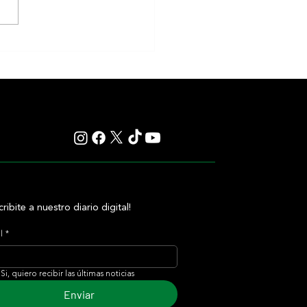
iones Miércoles 5/9 Hipódromo
 Isidro
cribite a nuestro diario digital!
l
*
Si, quiero recibir las últimas noticias
Enviar