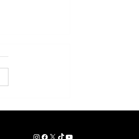
iones Miércoles 5/9 Hipódromo
 Isidro