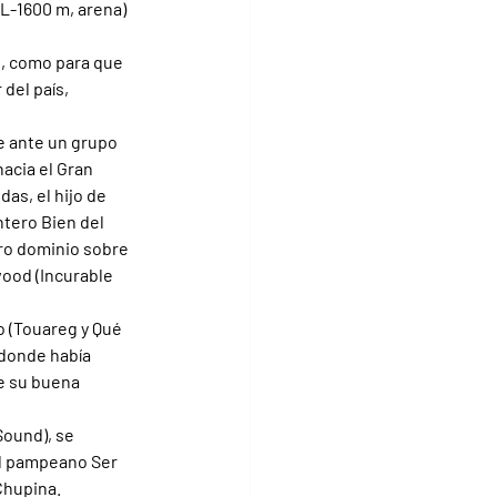
L-1600 m, arena) 
l, como para que 
del país, 
e ante un grupo 
acia el Gran 
as, el hijo de 
tero Bien del 
laro dominio sobre 
wood (Incurable 
o (Touareg y Qué 
 donde había 
e su buena 
Sound), se 
el pampeano Ser 
Chupina.