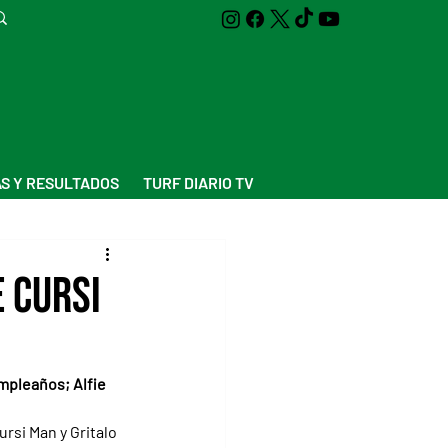
S Y RESULTADOS
TURF DIARIO TV
e Cursi
mpleaños; Alfie 
si Man y Gritalo 