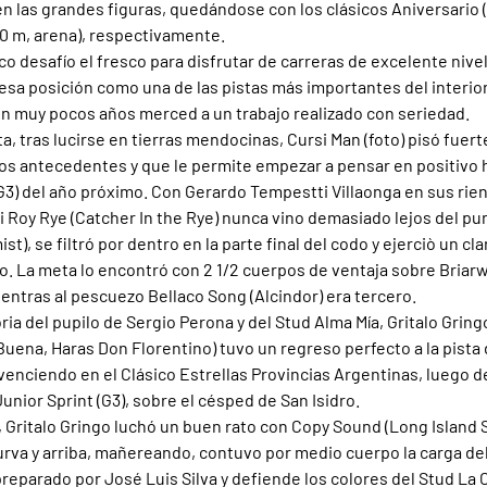
en las grandes figuras, quedándose con los clásicos Aniversario (
00 m, arena), respectivamente.
o desafío el fresco para disfrutar de carreras de excelente nive
esa posición como una de las pistas más importantes del interior 
n muy pocos años merced a un trabajo realizado con seriedad.
a, tras lucirse en tierras mendocinas, Cursi Man (foto) pisó fuert
s antecedentes y que le permite empezar a pensar en positivo h
3) del año próximo. Con Gerardo Tempestti Villaonga en sus riend
 Roy Rye (Catcher In the Rye) nunca vino demasiado lejos del pun
st), se filtró por dentro en la parte final del codo y ejerciò un c
ho. La meta lo encontró con 2 1/2 cuerpos de ventaja sobre Briar
mientras al pescuezo Bellaco Song (Alcindor) era tercero.
oria del pupilo de Sergio Perona y del Stud Alma Mía, Gritalo Gring
 Buena, Haras Don Florentino) tuvo un regreso perfecto a la pista
enciendo en el Clásico Estrellas Provincias Argentinas, luego d
Junior Sprint (G3), sobre el césped de San Isidro.
, Gritalo Gringo luchó un buen rato con Copy Sound (Long Island 
curva y arriba, mañereando, contuvo por medio cuerpo la carga d
reparado por José Luis Silva y defiende los colores del Stud La 