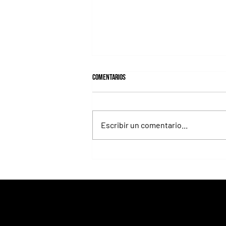
Comentarios
Escribir un comentario...
Los Llanos va por la Polla de Potrillos
de La Plata, aunque ante varios rivales
duros