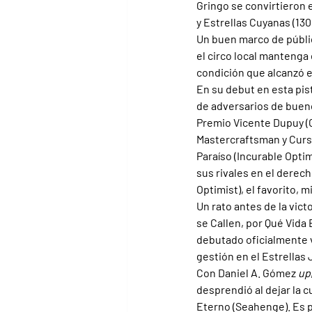
Gringo se convirtieron 
y Estrellas Cuyanas (13
Un buen marco de públic
el circo local mantenga 
condición que alcanzó e
En su debut en esta pist
de adversarios de bueno
Premio Vicente Dupuy (G
Mastercraftsman y Cursi
Paraíso (Incurable Optimi
sus rivales en el derec
Optimist), el favorito, 
Un rato antes de la vict
se Callen, por Qué Vida
debutado oficialmente v
gestión en el Estrellas 
Con Daniel A. Gómez 
up
desprendió al dejar la 
Eterno (Seahenge). Es p