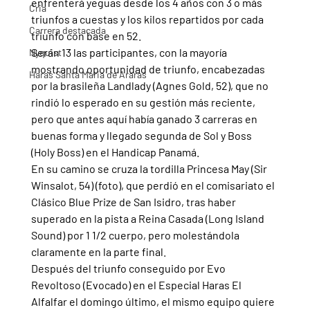
enfrenterá yeguas desde los 4 años con 3 o más 
Cria
triunfos a cuestas y los kilos repartidos por cada 
Carrera destacada
triunfo con base en 52.
Serán 13 las participantes, con la mayoría 
Nyquist
mostrando oportunidad de triunfo, encabezadas 
Haras Santa Maria de Araras
por la brasileña Landlady (Agnes Gold, 52), que no 
rindió lo esperado en su gestión más reciente, 
pero que antes aquí había ganado 3 carreras en 
buenas forma y llegado segunda de Sol y Boss 
(Holy Boss) en el Handicap Panamá.
En su camino se cruza la tordilla Princesa May (Sir 
Winsalot, 54) (foto), que perdió en el comisariato el 
Clásico Blue Prize de San Isidro, tras haber 
superado en la pista a Reina Casada (Long Island 
Sound) por 1 1/2 cuerpo, pero molestándola 
claramente en la parte final. 
Después del triunfo conseguido por Evo 
Revoltoso (Evocado) en el Especial Haras El 
Alfalfar el domingo último, el mismo equipo quiere 