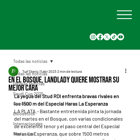
Todas las noticias
Turf Diario
11 abr 2023
2 min de lectura
Todas las noticias
En el Bosque, Landlady quiere mostrar su
Últimas Noticias
mejor cara
Saudi Cup 2025
La yegua del Stud RDI enfrenta bravas rivales en 
los 1500 m del Especial Haras La Esperanza
Carreras
LA PLATA.- Bastante entretenida pinta la jornada 
Bloodstock
del martes en el Bosque, con varias condicionales 
Internacionales
de excelente tenor y el paso central del Especial 
Haras La Esperanza, que sobre 1500 metros 
Nacionales