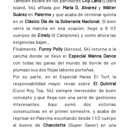
También estará en los partidores 
City Land 
(Lizard 
Island, 54), afilada por 
María D. Alvarez 
y 
Wálter 
Suárez 
en 
Palermo 
y que acaba de terminar quinta 
en el 
Clásico Día de la Soberanía Nacional
. Si bien 
cerró la marcha en esa ocasión, llegó a 9 1/2 
cuerpos de 
Emely 
(Il Campione), y como ahora las 
exigencias bajan...
Finalmente, 
Funny Polly 
(Aerosol, 54) retorna a la 
cancha donde se llevó el 
Especial Wanna Dance 
con todas las ganas del mundo de borrar de un 
plumazo sus dos flojas labores porteñas.
Por su parte, en el Especial Haras El Turf, la 
responsabilidad mayor recae sobre 
El Quintral 
(Cursi Roy Top, 54), siempre merecedor de buen 
concepto y que llega con una serie de gestiones 
interesantes. Aquí sumó dos victorias 
consecutivas en el primer semestre, y acaba de 
reprisar en Palermo escoltando desde 1 1/2 cuerpo 
al bueno de 
Chanclette 
(Super Saver) en una 