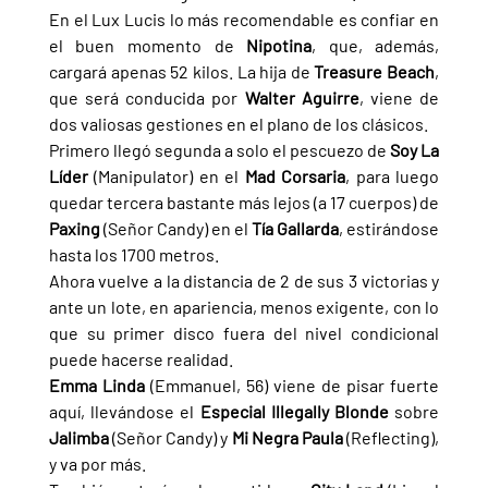
En el Lux Lucis lo más recomendable es confiar en 
el buen momento de 
Nipotina
, que, además, 
cargará apenas 52 kilos. La hija de 
Treasure Beach
, 
que será conducida por 
Walter Aguirre
, viene de 
dos valiosas gestiones en el plano de los clásicos.
Primero llegó segunda a solo el pescuezo de 
Soy La 
Líder 
(Manipulator) en el 
Mad Corsaria
, para luego 
quedar tercera bastante más lejos (a 17 cuerpos) de 
Paxing 
(Señor Candy) en el 
Tía Gallarda
, estirándose 
hasta los 1700 metros.
Ahora vuelve a la distancia de 2 de sus 3 victorias y 
ante un lote, en apariencia, menos exigente, con lo 
que su primer disco fuera del nivel condicional 
puede hacerse realidad.
Emma Linda 
(Emmanuel, 56) viene de pisar fuerte 
aquí, llevándose el 
Especial Illegally Blonde 
sobre 
Jalimba 
(Señor Candy) y 
Mi Negra Paula 
(Reflecting), 
y va por más.