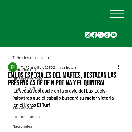
Todas las noticias
Turf Diario
9 dic 2025
2 min de lectura
Todas las noticias
En los especiales del martes, destacan las
Últimas Noticias
presencias de de Nipotina y El Quintral
Saudi Cup 2025
La yegua sobresale en la previa del Lux Lucis, 
mientras que el caballo buscará su mejor victoria 
Carreras
en el Haras El Turf
Bloodstock
Internacionales
Nacionales