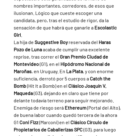
nombres importantes, corredores, de esos que 
ilusionan. Lógico que cueste escoger una 
candidata, pero, tras el estudio de rigor, da la 
sensación de que habrá que ganarle a 
Escolastic 
Girl
.
La hija de 
Suggestive Boy 
reservada del 
Haras 
Pozo de Luna 
acaba de cumplir una excelente 
reprise, tras correr el 
Gran Premio Ciudad de 
Montevideo 
(G1), en el 
Hipódromo Nacional de 
Maroñas
, en Uruguay. En 
La Plata
, y con enorme 
suficiencia, derrotó por 5 cuerpos a 
Catch the 
Bomb 
(Hit It a Bomb) en el 
Clásico Joaquín V. 
Maqueda 
(G3), dejando en claro que tiene por 
delante todavía terreno para seguir mejorando.
Enemiga de riesgo será 
Ethereum 
(Portal del Alto), 
de buena labor cuando quedó tercera de la ahora 
G1 
Coni Fizz 
(Marconi) en el 
Clásico Círculo de 
Propietarios de Caballerizas SPC 
(G3), para luego 