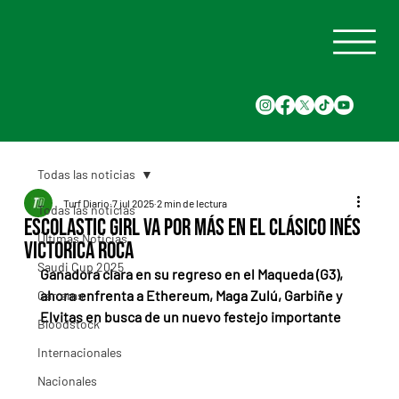
Todas las noticias
Turf Diario
7 jul 2025
2 min de lectura
Todas las noticias
Escolastic Girl va por más en el Clásico Inés
Últimas Noticias
Victorica Roca
Saudi Cup 2025
Ganadora clara en su regreso en el Maqueda (G3), 
ahora enfrenta a Ethereum, Maga Zulú, Garbiñe y 
Carreras
Elvitas en busca de un nuevo festejo importante
Bloodstock
Internacionales
Nacionales