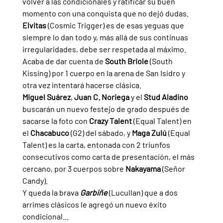
volver a las condicionales y ratificar su buen 
momento con una conquista que no dejó dudas.
Elvitas 
(Cosmic Trigger) es de esas yeguas que 
siempre lo dan todo y, más allá de sus continuas 
irregularidades, debe ser respetada al máximo. 
Acaba de dar cuenta de 
South Briole 
(South 
Kissing) por 1 cuerpo en la arena de San Isidro y 
otra vez intentará hacerse clásica.
Miguel Suárez
, 
Juan C. Noriega 
y el 
Stud Aladino 
buscarán un nuevo festejo de grado después de 
sacarse la foto con 
Crazy Talent 
(Equal Talent) en 
el 
Chacabuco 
(G2) del sábado, y 
Maga Zulú 
(Equal 
Talent) es la carta, entonada con 2 triunfos 
consecutivos como carta de presentación, el más 
cercano, por 3 cuerpos sobre 
Nakayama 
(Señor 
Candy).
Y queda la brava 
Garbiñe 
(Lucullan) que a dos 
arrimes clásicos le agregó un nuevo éxito 
condicional... 