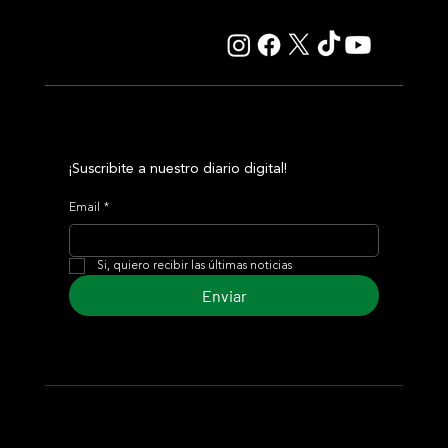
y otro éxito grande para Tres Jotas
¡Suscribite a nuestro diario digital!
Email
*
Si, quiero recibir las últimas noticias
Enviar
© 2024 Turf Diario
Desarrollado por Estudio CKS - Comunicación,
Marketing & Diseño