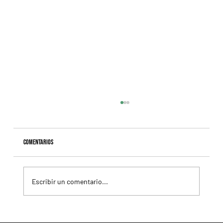
Comentarios
Escribir un comentario...
Giannetti prolongó su gran momento con Autorretrato