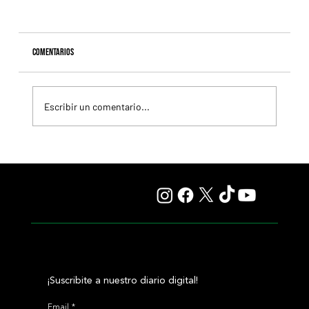
Comentarios
Escribir un comentario...
Fourstardave Stakes: Deterministic pone en juego la
corona en una milla explosiva
¡Suscribite a nuestro diario digital!
Email
*