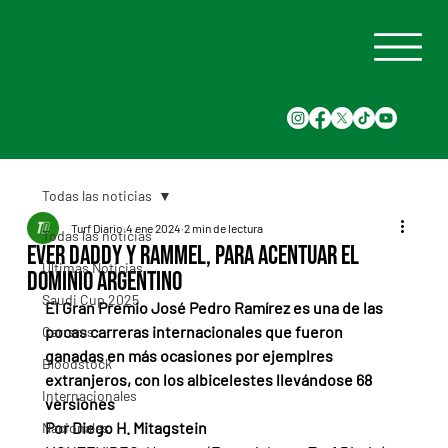
Todas las noticias
Turf Diario
4 ene 2024
2 min de lectura
Todas las noticias
Ever Daddy y Rammel, para acentuar el
Últimas Noticias
dominio argentino
Saudi Cup 2025
El Gran Premio José Pedro Ramírez es una de las 
pocas carreras internacionales que fueron 
Carreras
ganadas en más ocasiones por ejemplres 
Bloodstock
extranjeros, con los albicelestes llevándose 68 
Internacionales
versiones
Por Diego H. Mitagstein
Nacionales