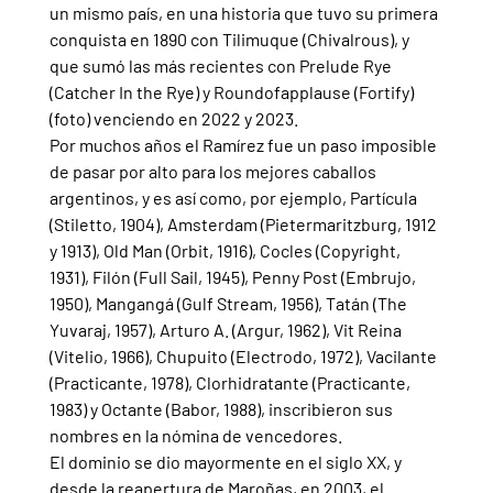
un mismo país, en una historia que tuvo su primera 
conquista en 1890 con Tilimuque (Chivalrous), y 
que sumó las más recientes con Prelude Rye 
(Catcher In the Rye) y Roundofapplause (Fortify) 
(foto) venciendo en 2022 y 2023.
Por muchos años el Ramírez fue un paso imposible 
de pasar por alto para los mejores caballos 
argentinos, y es así como, por ejemplo, Partícula 
(Stiletto, 1904), Amsterdam (Pietermaritzburg, 1912 
y 1913), Old Man (Orbit, 1916), Cocles (Copyright, 
1931), Filón (Full Sail, 1945), Penny Post (Embrujo, 
1950), Mangangá (Gulf Stream, 1956), Tatán (The 
Yuvaraj, 1957), Arturo A. (Argur, 1962), Vit Reina 
(Vitelio, 1966), Chupuito (Electrodo, 1972), Vacilante 
(Practicante, 1978), Clorhidratante (Practicante, 
1983) y Octante (Babor, 1988), inscribieron sus 
nombres en la nómina de vencedores.
El dominio se dio mayormente en el siglo XX, y 
desde la reapertura de Maroñas, en 2003, el 