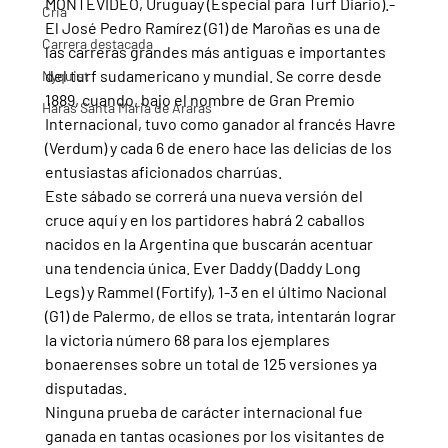
MONTEVIDEO, Uruguay (Especial para Turf Diario).- 
Cria
El José Pedro Ramírez (G1) de Maroñas es una de 
Carrera destacada
las carreras grandes más antiguas e importantes 
del turf sudamericano y mundial. Se corre desde 
Nyquist
1889, cuando, bajo el nombre de Gran Premio 
Haras Santa Maria de Araras
Internacional, tuvo como ganador al francés Havre 
(Verdum) y cada 6 de enero hace las delicias de los 
entusiastas aficionados charrúas.
Este sábado se correrá una nueva versión del 
cruce aquí y en los partidores habrá 2 caballos 
nacidos en la Argentina que buscarán acentuar 
una tendencia única. Ever Daddy (Daddy Long 
Legs) y Rammel (Fortify), 1-3 en el último Nacional 
(G1) de Palermo, de ellos se trata, intentarán lograr 
la victoria número 68 para los ejemplares 
bonaerenses sobre un total de 125 versiones ya 
disputadas.
Ninguna prueba de carácter internacional fue 
ganada en tantas ocasiones por los visitantes de 