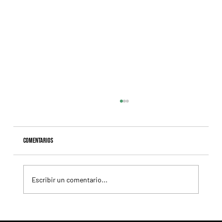
Comentarios
Escribir un comentario...
Selecciones Viernes 7/8 Hipódromo de Palermo