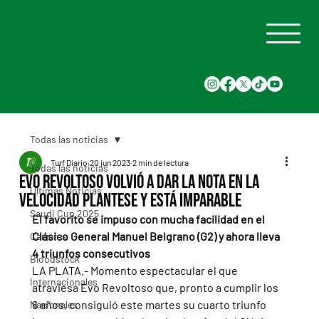
Todas las noticias
Turf Diario
20 jun 2023
2 min de lectura
Todas las noticias
Evo Revoltoso volvió a dar la nota en la
Últimas Noticias
velocidad plantese y está imparable
Saudi Cup 2025
El favorito se impuso con mucha facilidad en el 
Clásico General Manuel Belgrano (G2) y ahora lleva 
Carreras
4 triunfos consecutivos
Bloodstock
LA PLATA.- Momento espectacular el que 
Internacionales
atraviesa Evo Revoltoso que, pronto a cumplir los 
6 años, consiguió este martes su cuarto triunfo 
Nacionales