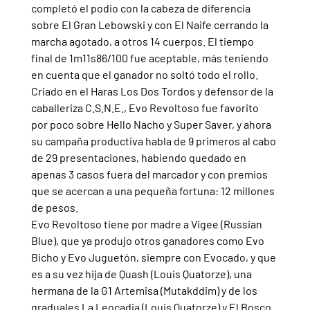
completó el podio con la cabeza de diferencia 
sobre El Gran Lebowski y con El Naife cerrando la 
marcha agotado, a otros 14 cuerpos. El tiempo 
final de 1m11s86/100 fue aceptable, más teniendo 
en cuenta que el ganador no soltó todo el rollo.
Criado en el Haras Los Dos Tordos y defensor de la 
caballeriza C.S.N.E., Evo Revoltoso fue favorito 
por poco sobre Hello Nacho y Super Saver, y ahora 
su campaña productiva habla de 9 primeros al cabo 
de 29 presentaciones, habiendo quedado en 
apenas 3 casos fuera del marcador y con premios 
que se acercan a una pequeña fortuna: 12 millones 
de pesos.
Evo Revoltoso tiene por madre a Vigee (Russian 
Blue), que ya produjo otros ganadores como Evo 
Bicho y Evo Juguetón, siempre con Evocado, y que 
es a su vez hija de Quash (Louis Quatorze), una 
hermana de la G1 Artemisa (Mutakddim) y de los 
graduales La Leocadia (Louis Quatorze) y El Bosco 