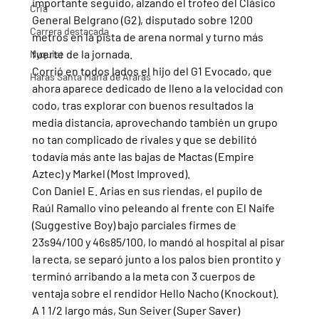
importante seguido, alzando el trofeo del Clásico 
Cria
General Belgrano (G2), disputado sobre 1200 
Carrera destacada
metros en la pista de arena normal y turno más 
fuerte de la jornada.
Nyquist
Corrió en todos lados el hijo del G1 Evocado, que 
Haras Santa Maria de Araras
ahora aparece dedicado de lleno a la velocidad con 
codo, tras explorar con buenos resultados la 
media distancia, aprovechando también un grupo 
no tan complicado de rivales y que se debilitó 
todavía más ante las bajas de Mactas (Empire 
Aztec) y Markel (Most Improved).
Con Daniel E. Arias en sus riendas, el pupilo de 
Raúl Ramallo vino peleando al frente con El Naife 
(Suggestive Boy) bajo parciales firmes de 
23s94/100 y 46s85/100, lo mandó al hospital al pisar 
la recta, se separó junto a los palos bien prontito y 
terminó arribando a la meta con 3 cuerpos de 
ventaja sobre el rendidor Hello Nacho (Knockout).
A 1 1/2 largo más, Sun Seiver (Super Saver) 