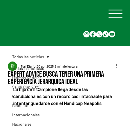
Todas las noticias
Turf Diario
30 abr 2025
2 min de lectura
Todas las noticias
Expert Advice busca tener una primera
Últimas Noticias
experiencia jerárquica ideal
Saudi Cup 2025
La hija de Il Campione llega desde las 
condicionales con un récord casi intachable para 
Carreras
intentar quedarse con el Handicap Neapolis
Bloodstock
Internacionales
Nacionales