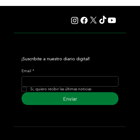
Explora baja la distancia y quiere alcanzar el ansiado
G1 en el Test Stakes
¡Suscribite a nuestro diario digital!
Email
*
Si, quiero recibir las últimas noticias
Enviar
© 2024 Turf Diario
Desarrollado por Estudio CKS - Comunicación,