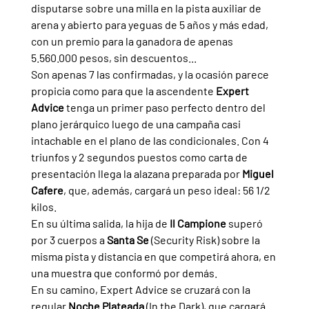
disputarse sobre una milla en la pista auxiliar de 
arena y abierto para yeguas de 5 años y más edad, 
con un premio para la ganadora de apenas 
5.560.000 pesos, sin descuentos...
Son apenas 7 las confirmadas, y la ocasión parece 
propicia como para que la ascendente 
Expert 
Advice 
tenga un primer paso perfecto dentro del 
plano jerárquico luego de una campaña casi 
intachable en el plano de las condicionales. Con 4 
triunfos y 2 segundos puestos como carta de 
presentación llega la alazana preparada por 
Miguel 
Cafere
, que, además, cargará un peso ideal: 56 1/2 
kilos.
En su última salida, la hija de 
Il Campione 
superó 
por 3 cuerpos a 
Santa Se 
(Security Risk) sobre la 
misma pista y distancia en que competirá ahora, en 
una muestra que conformó por demás.
En su camino, Expert Advice se cruzará con la 
regular 
Noche Plateada 
(In the Dark), que cargará 