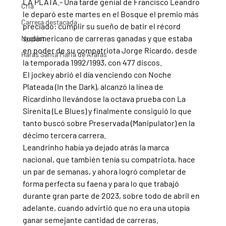
LA PLATA.- Una tarde genial de Francisco Leandro 
Cria
le deparó este martes en el Bosque el premio más 
Carrera destacada
preciado: cumplir su sueño de batir el récord 
sudamericano de carreras ganadas y que estaba 
Nyquist
en poder de su compatriota Jorge Ricardo, desde 
Haras Santa Maria de Araras
la temporada 1992/1993, con 477 discos.
El jockey abrió el día venciendo con Noche 
Plateada (In the Dark), alcanzó la línea de 
Ricardinho llevándose la octava prueba con La 
Sirenita (Le Blues) y finalmente consiguió lo que 
tanto buscó sobre Preservada (Manipulator) en la 
décimo tercera carrera.
Leandrinho había ya dejado atrás la marca 
nacional, que también tenía su compatriota, hace 
un par de semanas, y ahora logró completar de 
forma perfecta su faena y para lo que trabajó 
durante gran parte de 2023, sobre todo de abril en 
adelante, cuando advirtió que no era una utopía 
ganar semejante cantidad de carreras.