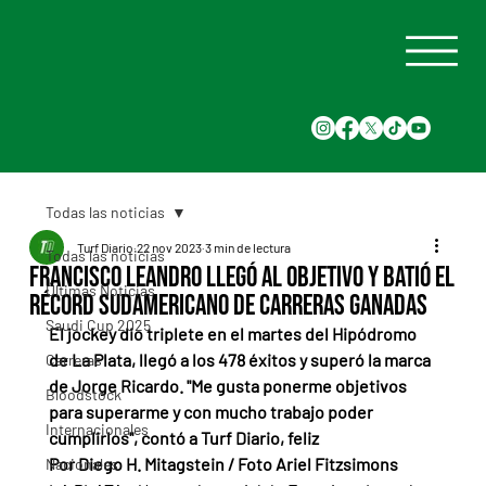
Todas las noticias
Turf Diario
22 nov 2023
3 min de lectura
Todas las noticias
Francisco Leandro llegó al objetivo y batió el
Últimas Noticias
récord sudamericano de carreras ganadas
Saudi Cup 2025
El jockey dio triplete en el martes del Hipódromo 
de La Plata, llegó a los 478 éxitos y superó la marca 
Carreras
de Jorge Ricardo. "Me gusta ponerme objetivos 
Bloodstock
para superarme y con mucho trabajo poder 
Internacionales
cumplirlos", contó a Turf Diario, feliz
Por Diego H. Mitagstein / Foto Ariel Fitzsimons
Nacionales