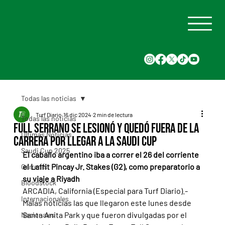
Todas las noticias
Turf Diario
16 dic 2024
2 min de lectura
Todas las noticias
Full Serrano se lesionó y quedó fuera de la
Últimas Noticias
carrera por llegar a la Saudi Cup
Saudi Cup 2025
El caballo argentino iba a correr el 26 del corriente 
el Laffit Pincay Jr. Stakes (G2), como preparatorio a 
Carreras
su viaje a Riyadh
Bloodstock
ARCADIA, California (Especial para Turf Diario).- 
Internacionales
Malas noticias las que llegaron este lunes desde 
Santa Anita Park y que fueron divulgadas por el 
Nacionales