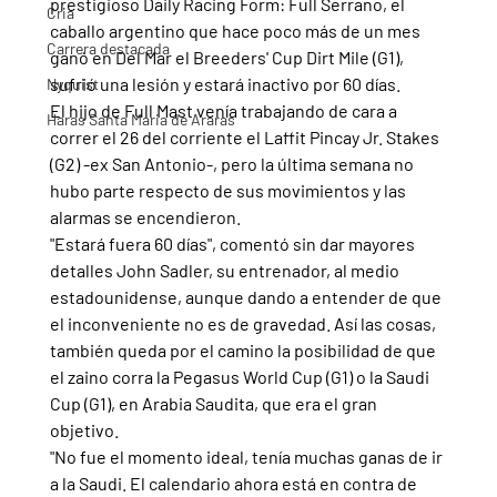
prestigioso Daily Racing Form: Full Serrano, el 
Cria
caballo argentino que hace poco más de un mes 
Carrera destacada
ganó en Del Mar el Breeders' Cup Dirt Mile (G1), 
sufrió una lesión y estará inactivo por 60 días.
Nyquist
El hijo de Full Mast venía trabajando de cara a 
Haras Santa Maria de Araras
correr el 26 del corriente el Laffit Pincay Jr. Stakes 
(G2) -ex San Antonio-, pero la última semana no 
hubo parte respecto de sus movimientos y las 
alarmas se encendieron.
"Estará fuera 60 días", comentó sin dar mayores 
detalles John Sadler, su entrenador, al medio 
estadounidense, aunque dando a entender de que 
el inconveniente no es de gravedad. Así las cosas, 
también queda por el camino la posibilidad de que 
el zaino corra la Pegasus World Cup (G1) o la Saudi 
Cup (G1), en Arabia Saudita, que era el gran 
objetivo.
"No fue el momento ideal, tenía muchas ganas de ir 
a la Saudi. El calendario ahora está en contra de 