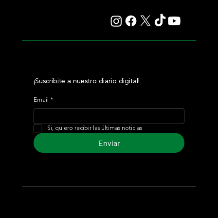
por venir en los máximos
¡Suscribite a nuestro diario digital!
Email
*
Si, quiero recibir las últimas noticias
Enviar
© 2024 Turf Diario
Desarrollado por Estudio CKS - Comunicación,
Marketing & Diseño