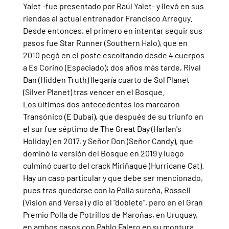
Yalet -fue presentado por Raúl Yalet- y llevó en sus 
riendas al actual entrenador Francisco Arreguy.
Desde entonces, el primero en intentar seguir sus 
pasos fue Star Runner (Southern Halo), que en 
2010 pegó en el poste escoltando desde 4 cuerpos 
a Es Corino (Espaciado); dos años más tarde, Rival 
Dan (Hidden Truth) llegaría cuarto de Sol Planet 
(Silver Planet) tras vencer en el Bosque.
Los últimos dos antecedentes los marcaron 
Transónico (E Dubai), que después de su triunfo en 
el sur fue séptimo de The Great Day (Harlan's 
Holiday) en 2017, y Señor Don (Señor Candy), que 
dominó la versión del Bosque en 2019 y luego 
culminó cuarto del crack Miriñaque (Hurricane Cat).
Hay un caso particular y que debe ser mencionado, 
pues tras quedarse con la Polla sureña, Rossell 
(Vision and Verse) y dio el "doblete", pero en el Gran 
Premio Polla de Potrillos de Maroñas, en Uruguay, 
en ambos casos con Pablo Falero en su montura.