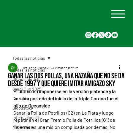
Todas las noticias
Turf Diario
1 sept 2023
2 min de lectura
Todas las noticias
Ganar las dos Pollas, una hazaña que no se da
Últimas Noticias
desde 1997 y que quiere imitar Amigazo Sky
Saudi Cup 2025
El último en imponerse en la versión platense y la 
versión porteña del inicio de la Triple Corona fue el 
Carreras
hijo de Oceanside
Bloodstock
Ganar la Polla de Potrillos (G2) en La Plata y luego 
Internacionales
repetir en el Gran Premio Polla de Potrillos (G1) de 
Palermo es una misión complicada por demás. No 
Nacionales