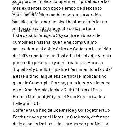
sólo porque implica competir en 2 pruebas de las 
Cria
más exigentes con poco tiempo de descanso 
Carrera destacada
entre ambas, sino también porque la versión 
sureña suele tener un nivel bastante inferior en 
Nyquist
materia de calidad respecto de la porteña.
Haras Santa Maria de Araras
Este sábado Amigazo Sky saldrá en busca de 
cumplir esa hazaña, que tiene como último 
antecedente el doble éxito de Golfer en la edición 
de 1997, cuando en un final difícil de olvidar vencía 
por medio pescuezo y media cabeza a Enrulao 
(Equalize) y Chullo (Equalize), "arruinándole la vida" 
a este último, al que esa derrota le implicaría no 
ganar la Cuádruple Corona, pues luego se impuso 
en el Gran Premio Jockey Club (G1), en el Gran 
Premio Nacional (G1) y en el Gran Premio Carlos 
Pellegrini (G1).
Golfer era un hijo de Oceanside y Go Together (Go 
Forth), criado por el Haras La Quebrada, defensor 
de la caballeriza Las Telas, preparado por Néstor 