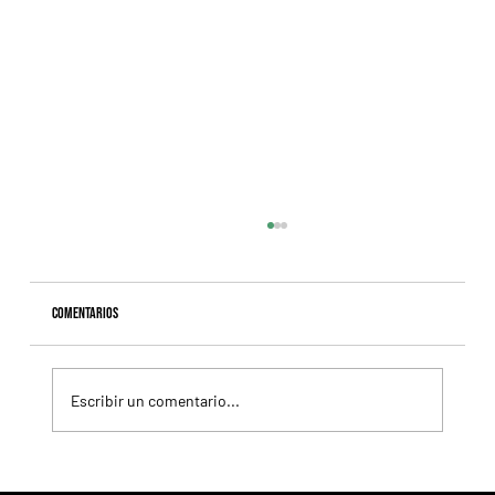
Comentarios
Escribir un comentario...
Con la milla y la recta como protagonistas, 4 clásicos