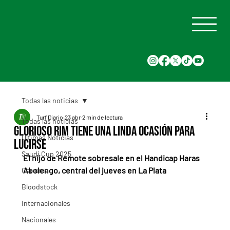
Todas las noticias
Turf Diario
23 abr
2 min de lectura
Todas las noticias
Glorioso Rim tiene una linda ocasión para
Últimas Noticias
lucirse
Saudi Cup 2025
El hijo de Remote sobresale en el Handicap Haras 
Abolengo, central del jueves en La Plata
Carreras
Bloodstock
Internacionales
Nacionales