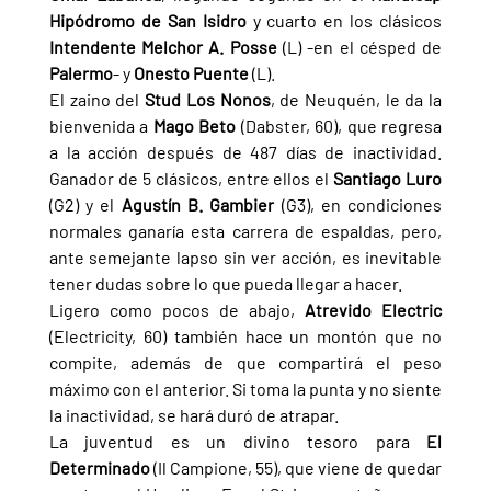
Hipódromo de San Isidro 
y cuarto en los clásicos 
Intendente Melchor A. Posse 
(L) -en el césped de 
Palermo
- y 
Onesto Puente 
(L).
El zaino del 
Stud Los Nonos
, de Neuquén, le da la 
bienvenida a 
Mago Beto 
(Dabster, 60), que regresa 
a la acción después de 487 días de inactividad. 
Ganador de 5 clásicos, entre ellos el 
Santiago Luro 
(G2) y el 
Agustín B. Gambier 
(G3), en condiciones 
normales ganaría esta carrera de espaldas, pero, 
ante semejante lapso sin ver acción, es inevitable 
tener dudas sobre lo que pueda llegar a hacer.
Ligero como pocos de abajo, 
Atrevido Electric 
(Electricity, 60) también hace un montón que no 
compite, además de que compartirá el peso 
máximo con el anterior. Si toma la punta y no siente 
la inactividad, se hará duró de atrapar.
La juventud es un divino tesoro para 
El 
Determinado 
(Il Campione, 55), que viene de quedar 