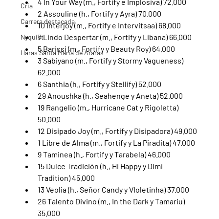
4 In Your Way (m., Fortify e Implosiva) 72.000
Cria
2 Assouline (h., Fortify y Ayra) 70.000
Carrera destacada
10 Interjoy (m., Fortify e Intervitsaa) 68.000
7 Lindo Despertar (m., Fortify y Libana) 66.000
Nyquist
5 Barissi (m., Fortify y Beauty Roy) 64.000
Haras Santa Maria de Araras
3 Sabiyano (m., Fortify y Stormy Vagueness) 
62.000
6 Santhia (h., Fortify y Stellify) 52.000
29 Anoushka (h., Seahenge y Aneta) 52.000
19 Rangelio (m., Hurricane Cat y Rigoletta) 
50.000
12 Disipado Joy (m., Fortify y Disipadora) 49.000
1 Libre de Alma (m., Fortify y La Piradita) 47.000
9 Taminea (h., Fortify y Tarabela) 46.000
15 Dulce Tradición (h., Hi Happy y Dimi 
Tradition) 45.000
13 Veolia (h., Señor Candy y VIoletinha) 37.000
26 Talento Divino (m., In the Dark y Tamariu) 
35.000