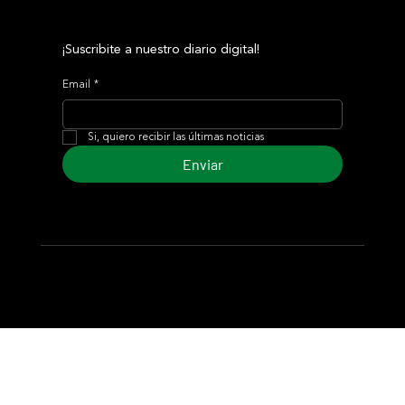
¡Suscribite a nuestro diario digital!
Email
*
Si, quiero recibir las últimas noticias
Enviar
© 2024 Turf Diario
Desarrollado por Estudio CKS - Comunicación,
Marketing & Diseño