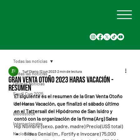
Todas las noticias
Turf Diario
12 jun 2023
2 min de lectura
Todas las noticias
Gran Venta Otoño 2023 Haras Vacación -
Últimas Noticias
Resumen
Saudi Cup 2025
El siguiente es el resumen de la Gran Venta Otoño 
del Haras Vacación, que finalizó el sábado último 
Carreras
en el Tattersall del Hipódromo de San Isidro y 
Bloodstock
contó con la organización de la firma (Arg) Sales
Internacionales
Hip Nombre (sexo, padre, madre) Precio(US$ total)
8 Idea Genial (m., Fortify e Invocare) 75.000
Nacionales