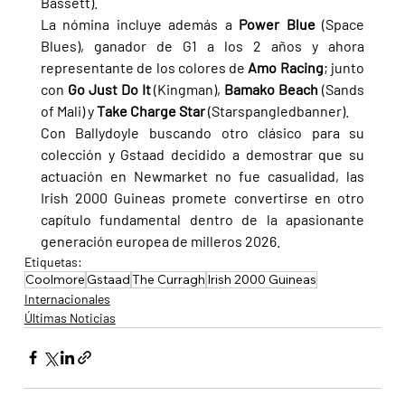
Bassett).
La nómina incluye además a 
Power Blue 
(Space 
Blues), ganador de G1 a los 2 años y ahora 
representante de los colores de 
Amo Racing
; junto 
con 
Go Just Do It 
(Kingman), 
Bamako Beach 
(Sands 
of Mali) y 
Take Charge Star 
(Starspangledbanner).
Con Ballydoyle buscando otro clásico para su 
colección y Gstaad decidido a demostrar que su 
actuación en Newmarket no fue casualidad, las 
Irish 2000 Guineas promete convertirse en otro 
capítulo fundamental dentro de la apasionante 
generación europea de milleros 2026.
Etiquetas:
Coolmore
Gstaad
The Curragh
Irish 2000 Guineas
Internacionales
Últimas Noticias