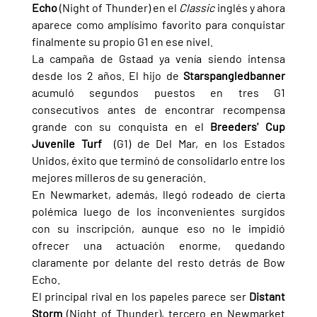
Echo 
(Night of Thunder) en el 
Classic 
inglés y ahora 
aparece como amplísimo favorito para conquistar 
finalmente su propio G1 en ese nivel.
La campaña de Gstaad ya venía siendo intensa 
desde los 2 años. El hijo de 
Starspangledbanner 
acumuló segundos puestos en tres G1 
consecutivos antes de encontrar recompensa 
grande con su conquista en el 
Breeders' Cup 
Juvenile Turf  
(G1) de Del Mar, en los Estados 
Unidos, éxito que terminó de consolidarlo entre los 
mejores milleros de su generación.
En Newmarket, además, llegó rodeado de cierta 
polémica luego de los inconvenientes surgidos 
con su inscripción, aunque eso no le impidió 
ofrecer una actuación enorme, quedando 
claramente por delante del resto detrás de Bow 
Echo.
El principal rival en los papeles parece ser 
Distant 
Storm 
(Night of Thunder), tercero en Newmarket 