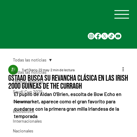
Todas las noticias
Turf Diario
22 may
2 min de lectura
Todas las noticias
Gstaad busca su revancha clásica en las Irish
Últimas Noticias
2000 Guineas de The Curragh
Saudi Cup 2025
El pupilo de Aidan O’Brien, escolta de Bow Echo en 
Newmarket, aparece como el gran favorito para 
Carreras
quedarse con la primera gran milla irlandesa de la 
Bloodstock
temporada
Internacionales
Nacionales