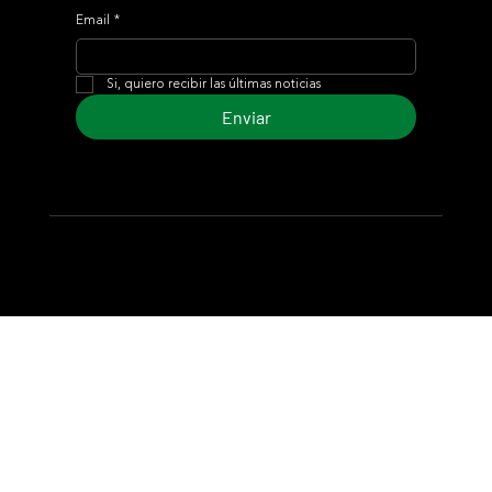
Email
*
Si, quiero recibir las últimas noticias
Enviar
© 2024 Turf Diario
Desarrollado por Estudio CKS - Comunicación,
Marketing & Diseño