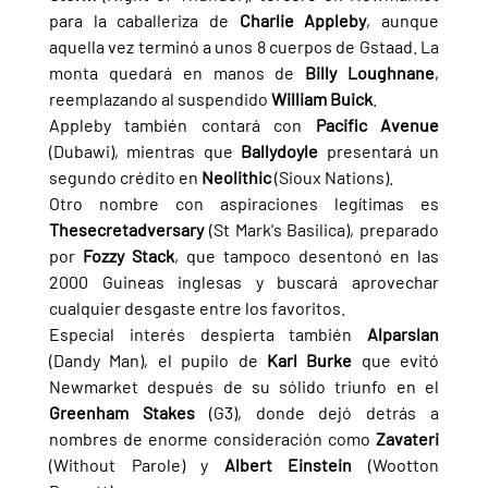
para la caballeriza de 
Charlie Appleby
, aunque 
aquella vez terminó a unos 8 cuerpos de Gstaad. La 
monta quedará en manos de 
Billy Loughnane
, 
reemplazando al suspendido 
William Buick
.
Appleby también contará con 
Pacific Avenue 
(Dubawi), mientras que 
Ballydoyle 
presentará un 
segundo crédito en 
Neolithic 
(Sioux Nations).
Otro nombre con aspiraciones legítimas es 
Thesecretadversary 
(St Mark's Basilica), preparado 
por 
Fozzy Stack
, que tampoco desentonó en las 
2000 Guineas inglesas y buscará aprovechar 
cualquier desgaste entre los favoritos.
Especial interés despierta también 
Alparslan 
(Dandy Man), el pupilo de 
Karl Burke 
que evitó 
Newmarket después de su sólido triunfo en el 
Greenham Stakes 
(G3), donde dejó detrás a 
nombres de enorme consideración como 
Zavateri 
(Without Parole) y 
Albert Einstein 
(Wootton 