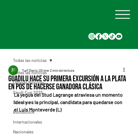
Todas las noticias
Turf Diario
20 ene
2 min de lectura
Todas las noticias
Guadilu hace su primera excursión a La Plata
Últimas Noticias
en pos de hacerse ganadora clásica
Saudi Cup 2025
La yegua del Stud Lagrange atraviesa un momento 
ideal y es la principal, candidata para quedarse con 
Carreras
el Luis Monteverde (L)
Bloodstock
Internacionales
Nacionales