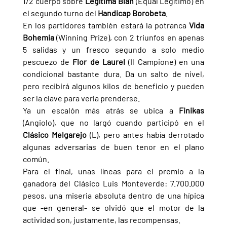
1/2 cuerpo sobre 
Legítima Blan 
(Equal Legítimo) en 
el segundo turno del 
Handicap Borobeta
.
En los partidores también estará la potranca 
Vida 
Bohemia 
(Winning Prize), con 2 triunfos en apenas 
5 salidas y un fresco segundo a solo medio 
pescuezo de 
Flor de Laurel 
(Il Campione) en una 
condicional bastante dura. Da un salto de nivel, 
pero recibirá algunos kilos de beneficio y pueden 
ser la clave para verla prenderse.
Ya un escalón más atrás se ubica a 
Finikas 
(Angiolo), que no largó cuando participó en el 
Clásico Melgarejo 
(L), pero antes había derrotado 
algunas adversarias de buen tenor en el plano 
común.
Para el final, unas líneas para el premio a la 
ganadora del Clásico Luis Monteverde: 7.700.000 
pesos, una miseria absoluta dentro de una hípica 
que -en general- se olvidó que el motor de la 
actividad son, justamente, las recompensas.