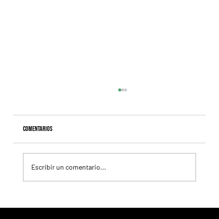
Comentarios
Escribir un comentario...
Fourstardave Stakes: Deterministic pone en juego la
corona en una milla explosiva