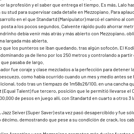
or la profesión y el saber que entrega el tiempo. Es más, Lalo ha
 su stud para supervisar cada detalle en Mezzopiano. Para aplaud
sarrollo en el que Standartd (Manipulator) marcó el camino al com
 posta a los pocos segundos. Calvente rápido pudo ahorrar metr
ndrinho debía venir más atrás y más abierto con Mezzopiano, obli
na largada más abierta.
mpo que los punteros se iban quedando, tras algún sofocón, El Kod
 dominando ya de lleno por los 250 metros y controlando a partir de
 que pasaba de largo.
anador fue coraje y clase mezclados a la perfección para detener 
el pescuezo, como había ocurrido cuando un mes y medio antes se 
cional, todo tras un tiempazo de 1m58s26/100, en una cancha que
t (Equal Talent) fue tercero, posición que le permitió llevarse e
00.000 de pesos en juego allí, con Standartd en cuarto a otros 3 l
, Jazz Seiver (Super Saver) esta vez pasó desapercibido y fue sól
ó décimo, demostrando que pese a su condición de crack, los caba
blica Argentina y con Mezzopiano prometen más duelos fuertes e