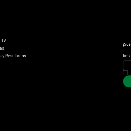
Contacto
o TV
dmitagstein@gmail.com
¡Sus
cas
 y Resultados
Emai
 Marketing &