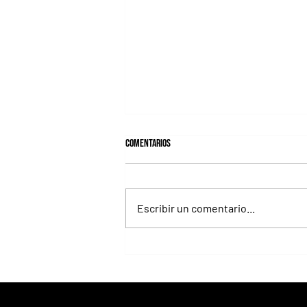
Comentarios
Escribir un comentario...
El República Federativa del Brasil, una
milla imperdible