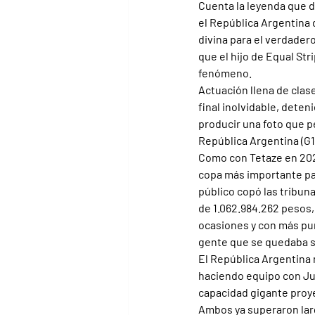
Cuenta la leyenda que d
el República Argentina 
divina para el verdadero
que el hijo de Equal Str
fenómeno.
Actuación llena de clase
final inolvidable, dete
producir una foto que p
República Argentina (G1
Como con Tetaze en 2021,
copa más importante par
público copó las tribun
de 1.062.984.262 pesos,
ocasiones y con más pun
gente que se quedaba si
El República Argentina 
haciendo equipo con Jua
capacidad gigante proy
Ambos ya superaron lar