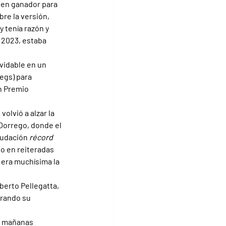
uen ganador para 
re la versión, 
 tenía razón y 
n 2023, estaba 
vidable en un 
egs) para 
n Premio 
olvió a alzar la 
Dorrego, donde el 
audación 
récord 
o en reiteradas 
 era muchísima la 
erto Pellegatta, 
rando su 
s mañanas 