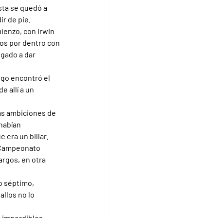
sta se quedó a 
ir de pie.
ienzo, con Irwin 
os por dentro con 
gado a dar 
igo encontró el 
 allí a un 
las ambiciones de 
habían 
 era un billar.
l Campeonato 
argos, en otra 
o séptimo, 
llos no lo 
 imperdibles. 