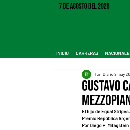
7 de Agosto del 2026
INICIO
CARRERAS
NACIONALE
Turf Diario
2 may 2
Gustavo C
Mezzopian
El hijo de Equal Stripes,
Premio República Argent
Por Diego H. Mitagstein