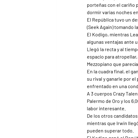
porteñas con el cariño p
dormir varias noches en
El República tuvo un de
(Seek Again) tomando la
El Kodigo, mientras Lea
algunas ventajas ante u
Llegó la recta y al tie
espacio para atropellar,
Mezzopiano que parecía
En la cuadra final, el g
su rival y ganarle por 
enfrentado en una condi
A 3 cuerpos Crazy Talen
Palermo de Oro y los 6.0
labor interesante.
De los otros candidatos
mientras que Irwin lleg
pueden superar todo.
El Kodigo ganó el Repú