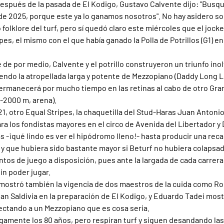
espués de la pasada de El Kodigo, Gustavo Calvente dijo: "Busq
de 2025, porque este ya lo ganamos nosotros". No hay asidero sob
 folklore del turf, pero sí quedó claro este miércoles que el jockey
ipes, el mismo con el que había ganado la Polla de Potrillos (G1) e
 de por medio, Calvente y el potrillo construyeron un triunfo inol
niendo la atropellada larga y potente de Mezzopiano (Daddy Long L
ermanecerá por mucho tiempo en las retinas al cabo de otro Gra
-2000 m, arena).
 otro Equal Stripes, la chaquetilla del Stud-Haras Juan Antonio v
a los fondistas mayores en el circo de Avenida del Libertador y 
as -¡qué lindo es ver el hipódromo lleno!- hasta producir una rec
 y que hubiera sido bastante mayor si Beturf no hubiera colapsad
tos de juego a disposición, pues ante la largada de cada carrera
n poder jugar.
mostró también la vigencia de dos maestros de la cuida como Rob
n Saldivia en la preparación de El Kodigo, y Eduardo Tadei most
ectando a un Mezzopiano que es cosa seria.
gamente los 80 años, pero respiran turf y siguen desandando la