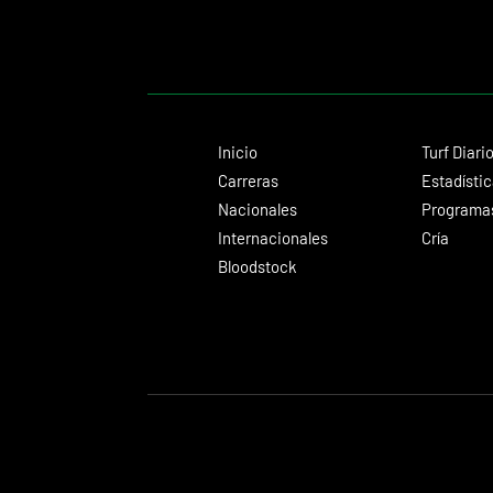
Inicio
Turf Diari
Carreras
Estadísti
Nacionales
Programas
Internacionales
Cría
Bloodstock
© 2024 Turf Diario
Desarrollado por Estudio CKS - Comunicación,
Diseño