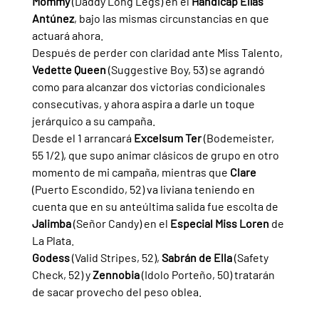
Mommy 
(Daddy Long Legs) en el 
Handicap Elías 
Antúnez
, bajo las mismas circunstancias en que 
actuará ahora.
Después de perder con claridad ante Miss Talento, 
Vedette Queen 
(Suggestive Boy, 53) se agrandó 
como para alcanzar dos victorias condicionales 
consecutivas, y ahora aspira a darle un toque 
jerárquico a su campaña.
Desde el 1 arrancará 
Excelsum Ter 
(Bodemeister, 
55 1/2), que supo animar clásicos de grupo en otro 
momento de mi campaña, mientras que 
Clare 
(Puerto Escondido, 52) va liviana teniendo en 
cuenta que en su anteúltima salida fue escolta de 
Jalimba 
(Señor Candy) en el 
Especial Miss Loren 
de 
La Plata.
Godess 
(Valid Stripes, 52), 
Sabrán de Ella 
(Safety 
Check, 52) y 
Zennobia 
(Idolo Porteño, 50) tratarán 
de sacar provecho del peso oblea.