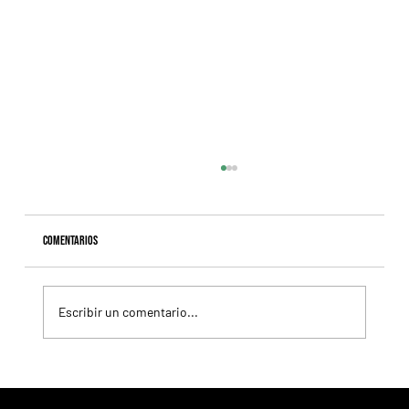
Comentarios
Escribir un comentario...
Selecciones Lunes 10/8 Hipódromo de Palermo