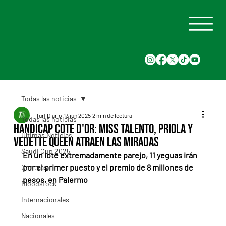
Todas las noticias
Turf Diario
13 jun 2025
2 min de lectura
Todas las noticias
Handicap Cote D'Or: Miss Talento, Priola y
Últimas Noticias
Vedette Queen atraen las miradas
Saudi Cup 2025
En un lote extremadamente parejo, 11 yeguas irán 
por el primer puesto y el premio de 8 millones de 
Carreras
pesos, en Palermo
Bloodstock
Internacionales
Nacionales