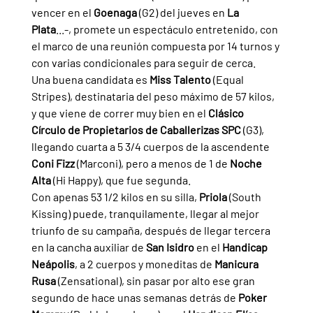
vencer en el 
Goenaga 
(G2) del jueves en 
La 
Plata
...-, promete un espectáculo entretenido, con 
el marco de una reunión compuesta por 14 turnos y 
con varias condicionales para seguir de cerca.
Una buena candidata es 
Miss Talento 
(Equal 
Stripes), destinataria del peso máximo de 57 kilos, 
y que viene de correr muy bien en el 
Clásico 
Círculo de Propietarios de Caballerizas SPC 
(G3), 
llegando cuarta a 5 3/4 cuerpos de la ascendente 
Coni Fizz 
(Marconi), pero a menos de 1 de 
Noche 
Alta 
(Hi Happy), que fue segunda.
Con apenas 53 1/2 kilos en su silla, 
Priola 
(South 
Kissing) puede, tranquilamente, llegar al mejor 
triunfo de su campaña, después de llegar tercera 
en la cancha auxiliar de 
San Isidro 
en el 
Handicap 
Neápolis
, a 2 cuerpos y moneditas de 
Manicura 
Rusa 
(Zensational), sin pasar por alto ese gran 
segundo de hace unas semanas detrás de 
Poker 