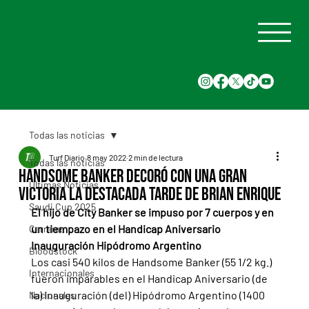
Todas las noticias
Turf Diario
8 may 2022
2 min de lectura
Todas las noticias
Handsome Banker decoró con una gran
Últimas Noticias
victoria la destacada tarde de Brian Enrique
Saudi Cup 2025
El hijo de City Banker se impuso por 7 cuerpos y en 
un tiempazo en el Handicap Aniversario 
Carreras
Inauguración Hipódromo Argentino
Bloodstock
Los casi 540 kilos de Handsome Banker (55 1/2 kg.) 
Internacionales
fueron imparables en el Handicap Aniversario (de 
la) Inauguración (del) Hipódromo Argentino (1400 
Nacionales