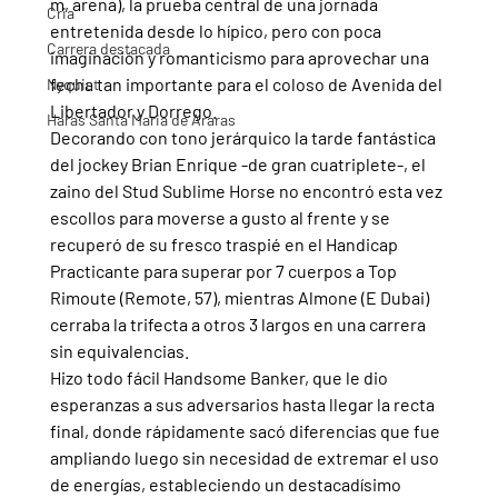
m, arena), la prueba central de una jornada 
Cria
entretenida desde lo hípico, pero con poca 
Carrera destacada
imaginación y romanticismo para aprovechar una 
fecha tan importante para el coloso de Avenida del 
Nyquist
Libertador y Dorrego.
Haras Santa Maria de Araras
Decorando con tono jerárquico la tarde fantástica 
del jockey Brian Enrique -de gran cuatriplete-, el 
zaino del Stud Sublime Horse no encontró esta vez 
escollos para moverse a gusto al frente y se 
recuperó de su fresco traspié en el Handicap 
Practicante para superar por 7 cuerpos a Top 
Rimoute (Remote, 57), mientras Almone (E Dubai) 
cerraba la trifecta a otros 3 largos en una carrera 
sin equivalencias.
Hizo todo fácil Handsome Banker, que le dio 
esperanzas a sus adversarios hasta llegar la recta 
final, donde rápidamente sacó diferencias que fue 
ampliando luego sin necesidad de extremar el uso 
de energías, estableciendo un destacadísimo 