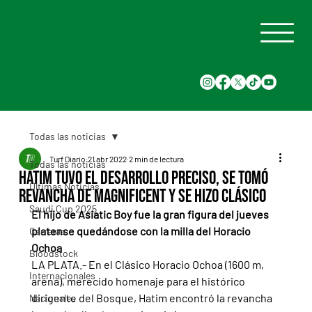
Todas las noticias
Turf Diario
21 abr 2022
2 min de lectura
Todas las noticias
Hatim tuvo el desarrollo preciso, se tomó
Últimas Noticias
revancha de Magnificent y se hizo clásico
Saudi Cup 2025
El hijo de Asiatic Boy fue la gran figura del jueves 
platense quedándose con la milla del Horacio 
Carreras
Ochoa
Bloodstock
LA PLATA.- En el Clásico Horacio Ochoa (1600 m, 
Internacionales
arena), merecido homenaje para el histórico 
dirigente del Bosque, Hatim encontró la revancha 
Nacionales