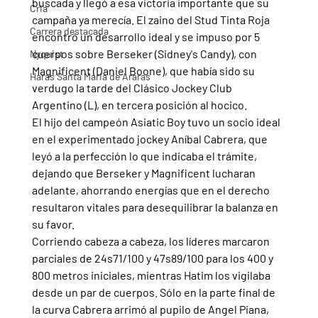
buscada y llegó a esa victoria importante que su 
Cria
campaña ya merecía. El zaino del Stud Tinta Roja 
Carrera destacada
encontró un desarrollo ideal y se impuso por 5 
cuerpos sobre Berseker (Sidney's Candy), con 
Nyquist
Magnificent (Daniel Boone), que había sido su 
Haras Santa Maria de Araras
verdugo la tarde del Clásico Jockey Club 
Argentino (L), en tercera posición al hocico.
El hijo del campeón Asiatic Boy tuvo un socio ideal 
en el experimentado jockey Aníbal Cabrera, que 
leyó a la perfección lo que indicaba el trámite, 
dejando que Berseker y Magnificent lucharan 
adelante, ahorrando energías que en el derecho 
resultaron vitales para desequilibrar la balanza en 
su favor.
Corriendo cabeza a cabeza, los líderes marcaron 
parciales de 24s71/100 y 47s89/100 para los 400 y 
800 metros iniciales, mientras Hatim los vigilaba 
desde un par de cuerpos. Sólo en la parte final de 
la curva Cabrera arrimó al pupilo de Angel Piana, 