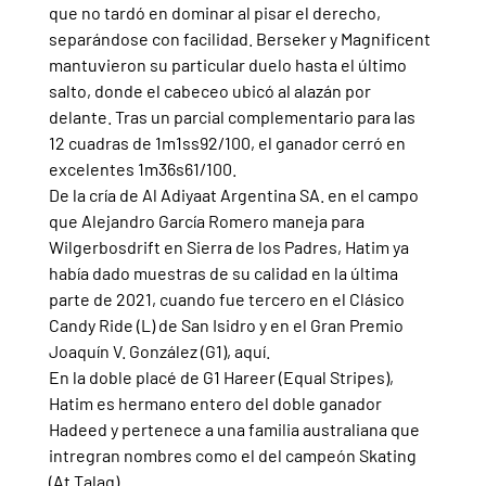
que no tardó en dominar al pisar el derecho, 
separándose con facilidad. Berseker y Magnificent 
mantuvieron su particular duelo hasta el último 
salto, donde el cabeceo ubicó al alazán por 
delante. Tras un parcial complementario para las 
12 cuadras de 1m1ss92/100, el ganador cerró en 
excelentes 1m36s61/100.
De la cría de Al Adiyaat Argentina SA. en el campo 
que Alejandro García Romero maneja para 
Wilgerbosdrift en Sierra de los Padres, Hatim ya 
había dado muestras de su calidad en la última 
parte de 2021, cuando fue tercero en el Clásico 
Candy Ride (L) de San Isidro y en el Gran Premio 
Joaquín V. González (G1), aquí.
En la doble placé de G1 Hareer (Equal Stripes), 
Hatim es hermano entero del doble ganador 
Hadeed y pertenece a una familia australiana que 
intregran nombres como el del campeón Skating 
(At Talaq).