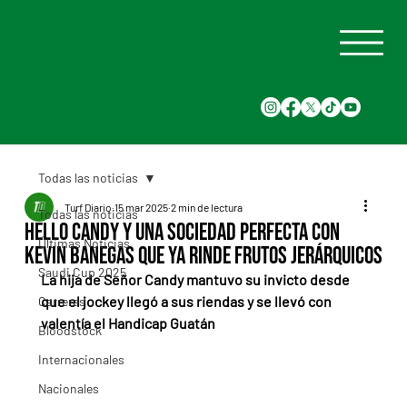
Todas las noticias
Turf Diario
15 mar 2025
2 min de lectura
Todas las noticias
Hello Candy y una sociedad perfecta con
Últimas Noticias
Kevin Banegas que ya rinde frutos jerárquicos
Saudi Cup 2025
La hija de Señor Candy mantuvo su invicto desde 
que el jockey llegó a sus riendas y se llevó con 
Carreras
valentía el Handicap Guatán
Bloodstock
Internacionales
Nacionales