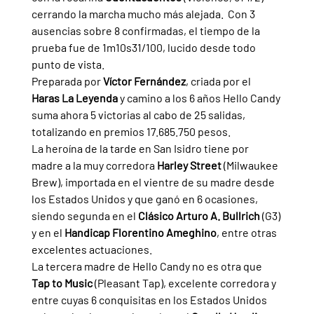
cerrando la marcha mucho más alejada.  Con 3 
ausencias sobre 8 confirmadas, el tiempo de la 
prueba fue de 1m10s31/100, lucido desde todo 
punto de vista.
Preparada por 
Víctor Fernández
, criada por el 
Haras La Leyenda 
y camino a los 6 años Hello Candy 
suma ahora 5 victorias al cabo de 25 salidas, 
totalizando en premios 17.685.750 pesos.
La heroína de la tarde en San Isidro tiene por 
madre a la muy corredora 
Harley Street 
(Milwaukee 
Brew), importada en el vientre de su madre desde 
los Estados Unidos y que ganó en 6 ocasiones, 
siendo segunda en el 
Clásico Arturo A. Bullrich 
(G3) 
y en el 
Handicap Florentino Ameghino
, entre otras 
excelentes actuaciones.
La tercera madre de Hello Candy no es otra que 
Tap to Music 
(Pleasant Tap), excelente corredora y 
entre cuyas 6 conquisitas en los Estados Unidos 