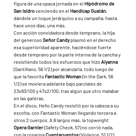
figura de una opaca jornada en el 
Hipódromo de 
San Isidro 
venciendo en el 
Handicap Guatán
, 
dándole un toque jerárquico a su campaña, hasta 
hace unos días, una más.
Con acción convidadora desde temprano, la hija 
del generoso
 Señor Candy 
plasmó en el derecho 
esa superioridad aparente, haciéndose fuerte 
desde temprano por la parte interna de la cancha y 
resistiendo todos los esfuerzos que hizo 
Aiyanna 
(Santillano, 56 1/2) por alcanzarla, todo luego de 
que la favorita 
Fantastic Woman 
(In the Dark, 56 
1/2) se moviera adelante bajo parciales de 
23s93/100 y 47s2/100, tras algún que otro malabar 
en las gateras.
En el disco, Hello Candy resistió por la cabeza a su 
escolta, con Fantastic Woman llegando tercera a 
otros 2 cuerpos. A 8 largos más, la topweight 
Opera Garnier 
(Safety Check, 57) no corrió nada, 
con la rosarina 
Cuentacuentos 
(Violence, 51 1/2) 