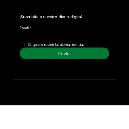
¡Suscribite a nuestro diario digital!
Email
*
Si, quiero recibir las últimas noticias
Enviar
© 2024 Turf Diario
Desarrollado por Estudio CKS - Comunicación,
Marketing & Diseño