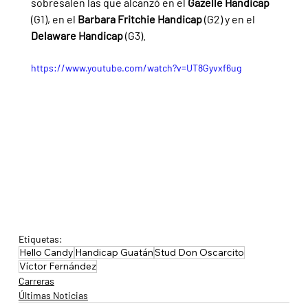
sobresalen las que alcanzó en el 
Gazelle Handicap 
(G1), en el 
Barbara Fritchie Handicap 
(G2) y en el 
Delaware Handicap 
(G3).
https://www.youtube.com/watch?v=UT8Gyvxf6ug
Etiquetas:
Hello Candy
Handicap Guatán
Stud Don Oscarcito
Víctor Fernández
Carreras
Últimas Noticias