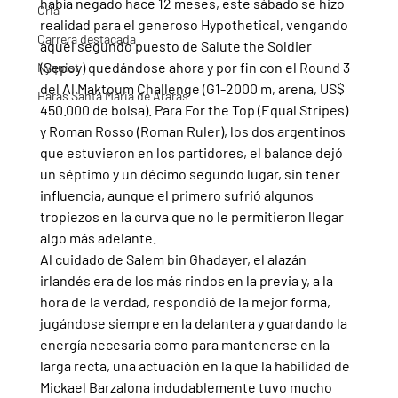
había negado hace 12 meses, este sábado se hizo 
Cria
realidad para el generoso Hypothetical, vengando 
Carrera destacada
aquél segundo puesto de Salute the Soldier 
(Sepoy) quedándose ahora y por fin con el Round 3 
Nyquist
del Al Maktoum Challenge (G1-2000 m, arena, US$ 
Haras Santa Maria de Araras
450.000 de bolsa). Para For the Top (Equal Stripes) 
y Roman Rosso (Roman Ruler), los dos argentinos 
que estuvieron en los partidores, el balance dejó 
un séptimo y un décimo segundo lugar, sin tener 
influencia, aunque el primero sufrió algunos 
tropiezos en la curva que no le permitieron llegar 
algo más adelante.
Al cuidado de Salem bin Ghadayer, el alazán 
irlandés era de los más rindos en la previa y, a la 
hora de la verdad, respondió de la mejor forma, 
jugándose siempre en la delantera y guardando la 
energía necesaria como para mantenerse en la 
larga recta, una actuación en la que la habilidad de 
Mickael Barzalona indudablemente tuvo mucho 