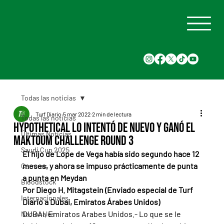
Todas las noticias
Turf Diario
5 mar 2022
2 min de lectura
Todas las noticias
Hypothetical lo intentó de nuevo y ganó el
Últimas Noticias
Maktoum Challenge Round 3
Saudi Cup 2025
El hijo de Lope de Vega había sido segundo hace 12 
meses, y ahora se impuso prácticamente de punta 
Carreras
a punta en Meydan
Bloodstock
Por Diego H. Mitagstein (Enviado especial de Turf 
Internacionales
Diario a Dubai, Emiratos Árabes Unidos)
DUBAI, Emiratos Arabes Unidos.- Lo que se le 
Nacionales