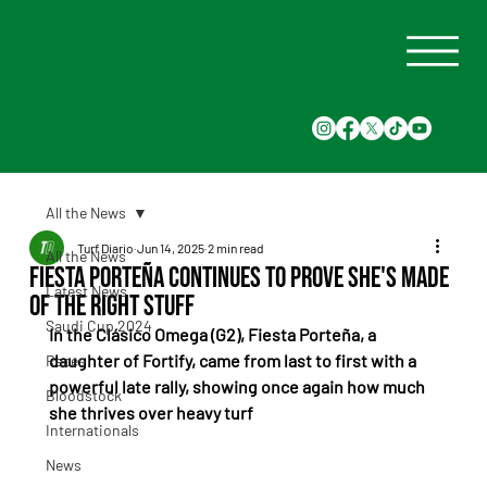
All the News
Turf Diario
Jun 14, 2025
2 min read
All the News
Fiesta Porteña continues to prove she's made
Latest News
of the right stuff
Saudi Cup 2024
In the Clásico Omega (G2), Fiesta Porteña, a 
daughter of Fortify, came from last to first with a 
Races
powerful late rally, showing once again how much 
Bloodstock
she thrives over heavy turf
Internationals
News