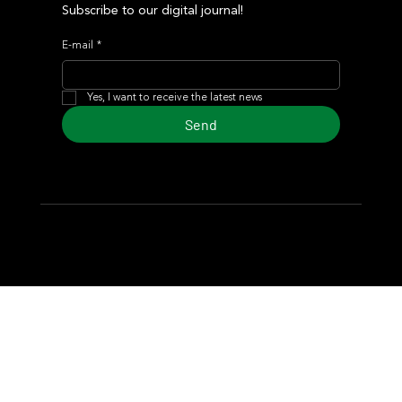
Subscribe to our digital journal!
E-mail
*
Yes, I want to receive the latest news
Send
© 2024 Turf Diario
Developed by Estudio CKS - Communication,
Marketing & Design