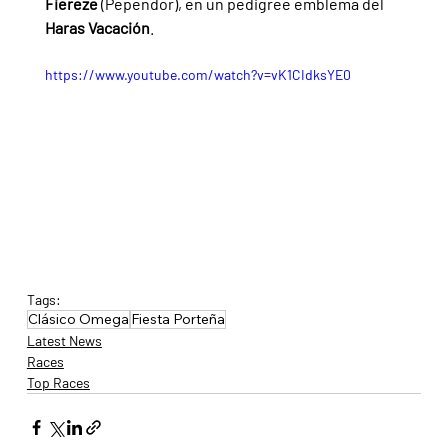
Fiereze 
(Pependor), en un pedigree emblema del 
Haras Vacación
.
https://www.youtube.com/watch?v=vK1CIdksYE0
Tags:
Clásico Omega
Fiesta Porteña
Latest News
Races
Top Races