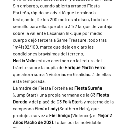
Sin embargo, cuando abierta arrancó Fiesta 
Porteña, rápido se advirtió que terminaría 
festejando. De los 200 metros al disco, todo fue 
sencillo para ella, que abrió 3 1/2 largos de ventaja 
sobre la valiente Lacanian Ink, que por medio 
cuerpo dejó tercera a Same Treasure, todo tras 
1m41s82/100, marca que deja en claro las 
condiciones bravísimas del terreno.
Martín Valle 
estuvo acertado en la lectura del 
trámite sobre la pupila de 
Enrique Martín Ferro
, 
que ahora suma 4 victorias en 6 salidas, 3 de ellas 
esta temporada.
La madre de Fiesta Porteña es 
Fiesta Sureña 
(Jump Start), una propia hermana de la G3 
Fiesta 
Dorada  
y del placé de G3 
Folk Start
, y materna de la 
campeona 
Fiesta Lady 
(Southern Halo), que 
produjo a su vez a 
Fiel Amigo 
(Violence), el 
Mejor 2 
Años Macho de 2021
, todas por la inolvidable 