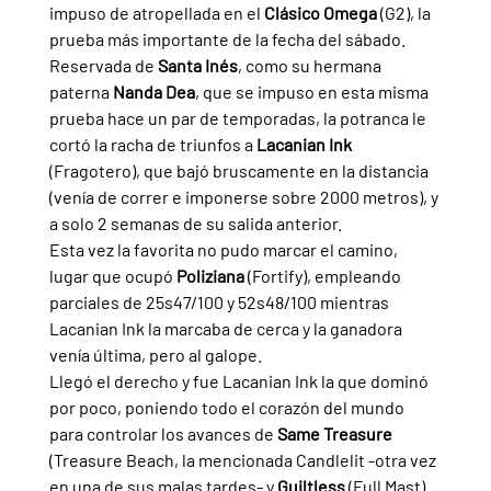
impuso de atropellada en el 
Clásico Omega 
(G2), la 
prueba más importante de la fecha del sábado.
Reservada de 
Santa Inés
, como su hermana 
paterna 
Nanda Dea
, que se impuso en esta misma 
prueba hace un par de temporadas, la potranca le 
cortó la racha de triunfos a 
Lacanian Ink 
(Fragotero), que bajó bruscamente en la distancia 
(venía de correr e imponerse sobre 2000 metros), y 
a solo 2 semanas de su salida anterior.
Esta vez la favorita no pudo marcar el camino, 
lugar que ocupó 
Poliziana 
(Fortify), empleando 
parciales de 25s47/100 y 52s48/100 mientras 
Lacanian Ink la marcaba de cerca y la ganadora 
venía última, pero al galope.
Llegó el derecho y fue Lacanian Ink la que dominó 
por poco, poniendo todo el corazón del mundo 
para controlar los avances de 
Same Treasure 
(Treasure Beach, la mencionada Candlelit -otra vez 
en una de sus malas tardes- y 
Guiltless 
(Full Mast).