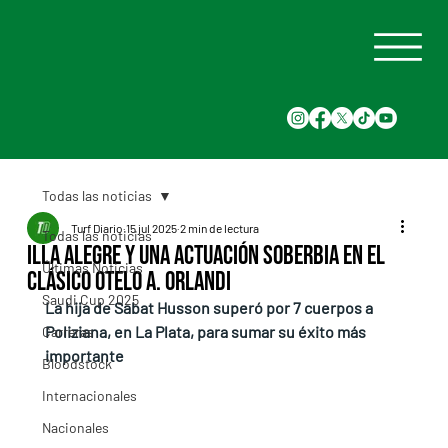
Todas las noticias
Turf Diario
15 jul 2025
2 min de lectura
Todas las noticias
Illa Alegre y una actuación soberbia en el
Últimas Noticias
Clásico Otelo A. Orlandi
Saudi Cup 2025
La hija de Sabat Husson superó por 7 cuerpos a 
Poliziana, en La Plata, para sumar su éxito más 
Carreras
importante
Bloodstock
Internacionales
Nacionales