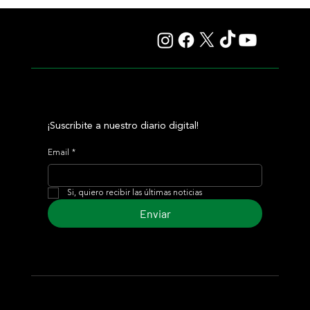
Fourstardave Stakes: Deterministic pone en juego la
corona en una milla explosiva
¡Suscribite a nuestro diario digital!
Email
*
Si, quiero recibir las últimas noticias
Enviar
© 2024 Turf Diario
Desarrollado por Estudio CKS - Comunicación,
Marketing & Diseño