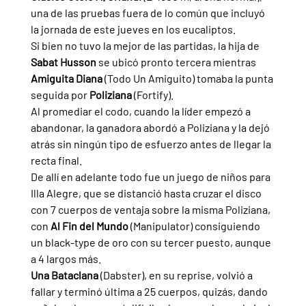
una de las pruebas fuera de lo común que incluyó 
la jornada de este jueves en los eucaliptos.
Si bien no tuvo la mejor de las partidas, la hija de 
Sabat Husson 
se ubicó pronto tercera mientras 
Amiguita Diana 
(Todo Un Amiguito) tomaba la punta 
seguida por 
Poliziana 
(Fortify).
Al promediar el codo, cuando la líder empezó a 
abandonar, la ganadora abordó a Poliziana y la dejó 
atrás sin ningún tipo de esfuerzo antes de llegar la 
recta final. 
De allí en adelante todo fue un juego de niños para 
Illa Alegre, que se distanció hasta cruzar el disco 
con 7 cuerpos de ventaja sobre la misma Poliziana, 
con 
Al Fin del Mundo 
(Manipulator) consiguiendo 
un black-type de oro con su tercer puesto, aunque 
a 4 largos más.
Una Bataclana 
(Dabster), en su reprise, volvió a 
fallar y terminó última a 25 cuerpos, quizás, dando 