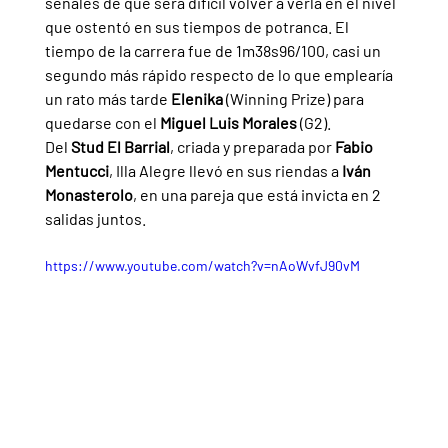
señales de que será difícil volver a verla en el nivel 
que ostentó en sus tiempos de potranca. El 
tiempo de la carrera fue de 1m38s96/100, casi un 
segundo más rápido respecto de lo que emplearía 
un rato más tarde 
Elenika 
(Winning Prize) para 
quedarse con el 
Miguel Luis Morales 
(G2).
Del 
Stud El Barrial
, criada y preparada por 
Fabio 
Mentucci
, Illa Alegre llevó en sus riendas a 
Iván 
Monasterolo
, en una pareja que está invicta en 2 
salidas juntos.
https://www.youtube.com/watch?v=nAoWvfJ90vM