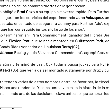
como uno de los nombres fuertes de la generación.
n obligó a 
Brad Cox 
y a su equipo a moverse rápido. Para Further
 aseguraron los servicios del experimentado 
John Velazquez
, u
 
estaba encantado de asegurar a Johnny para Further Ado”, expli
 que han conseguido juntos a lo largo de los años”.
o terminaron ahí. Para Commandment, ganador del Florida Derby
s que 
Flavien Prat
, que lo había montado en 
Gulfstream Park
, d
(Candy Ride), vencedor del 
Louisiana Derby 
(G2).
athnan Racing 
y Luis Sáez para Commandment”, agregó Cox, ref
.
 aún no terminó de caer. Cox todavía busca jockey para 
Fulle
Steaks 
(G3), que venía de ser montado justamente por Ortiz y qu
 tener a varios de estos nombres entre los favoritos, la elecció
Marca una tendencia. Y como tantas veces en la historia de la c
ar siendo una de las decisiones clave antes de que se abran los