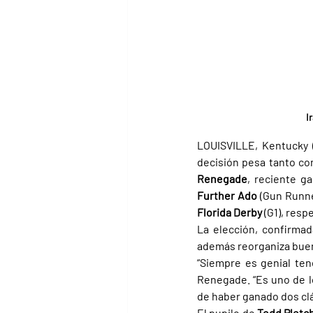
I
LOUISVILLE, Kentucky (E
decisión pesa tanto co
Renegade
, reciente g
Further Ado 
(Gun Runne
Florida Derby 
(G1), res
La elección, confirmad
además reorganiza buen
“Siempre es genial ten
Renegade. “Es uno de l
de haber ganado dos clá
El pupilo de 
Todd Pletch