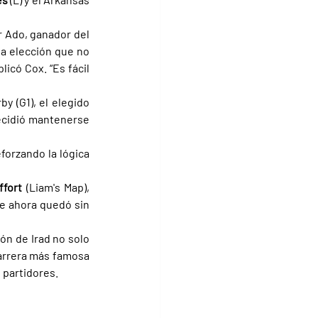
 Ado, ganador del 
na elección que no 
có Cox. “Es fácil 
 (G1), el elegido 
ecidió mantenerse 
orzando la lógica 
ffort 
(Liam's Map), 
e ahora quedó sin 
n de Irad no solo 
arrera más famosa 
 partidores.