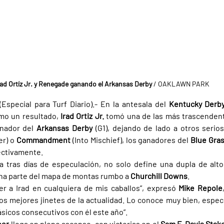
rad Ortíz Jr. y Renegade ganando el Arkansas Derby
 / OAKLAWN PARK
special para Turf Diario).- En la antesala del 
Kentucky Derb
mo un resultado, 
Irad Ortiz Jr. 
anador del 
Arkansas Derby 
r) o 
Commandment 
(Into Mischief), los ganadores del 
Blue Gras
pectivamente.
a tras días de especulación, no solo define una dupla de alto 
a parte del mapa de montas rumbo a 
Churchill Downs
.
er a Irad en cualquiera de mis caballos”, expresó 
Mike Repole
os mejores jinetes de la actualidad. Lo conoce muy bien, espe
sicos consecutivos con él este año”.
er 
llega en pleno ascenso, con victorias en el 
Sam F. Davis Stak