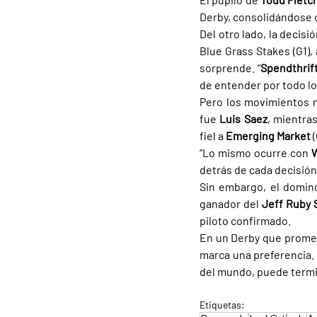
Derby, consolidándose 
Del otro lado, la decisió
Blue Grass Stakes (G1),
sorprende. “
Spendthrift
de entender por todo lo
Pero los movimientos n
fue 
Luis Saez
, mientra
fiel a 
Emerging Market 
“Lo mismo ocurre con 
W
detrás de cada decisión
Sin embargo, el dominó
ganador del 
Jeff Ruby 
piloto confirmado.
En un Derby que promete
marca una preferencia. 
del mundo, puede termin
Etiquetas: