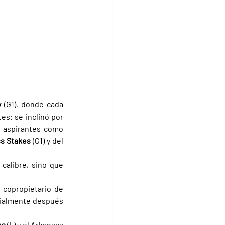
y 
(G1), donde cada 
tomó una de las más trascendentes: se inclinó por 
(G1), dejando de lado a otros serios aspirantes como 
s Stakes 
(G1) y del 
calibre, sino que 
, copropietario de 
cialmente después 
es 
(L) y el Arkansas 