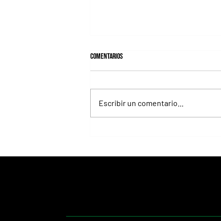
Comentarios
Escribir un comentario...
Lady's Secret, la Dama de Hierro que
convirtió el Whitney en una exhibición
inolvidable