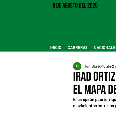
8 de Agosto del 2026
INICIO
CARRERAS
NACIONALE
Turf Diario
10 abr
2 
Irad Ortiz
el mapa d
El campeón puertorrique
movimientos entre los 