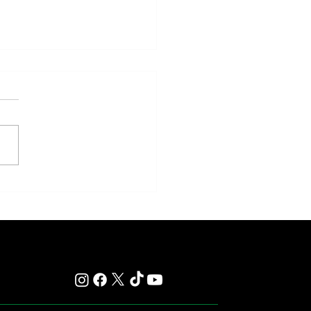
Newton alcanzó el Desmond
 y le regaló otro hito histórico a
O'Brien